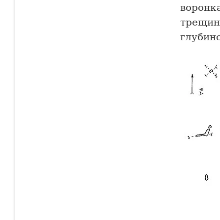
воронк
трещин
глубин