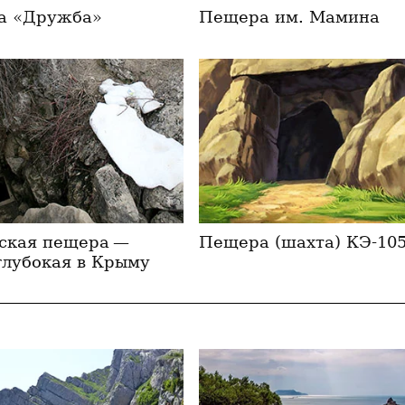
а «Дружба»
Пещера им. Мамина
ская пещера —
Пещера (шахта) КЭ-10
глубокая в Крыму