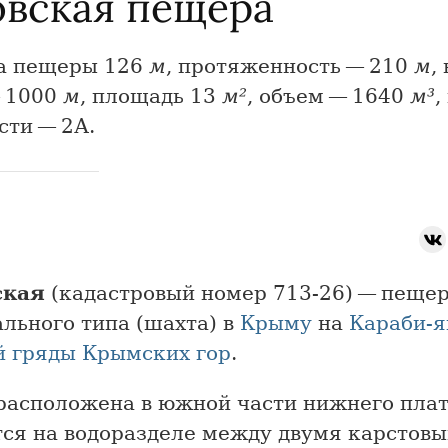
овская пещера
а пещеры 126
м
, протяженность — 210
м
,
— 1000
м
, площадь 13
м²
, объем — 1640
м³
,
сти — 2А.
ская
(кадастровый номер 713-26) — пеще
льного типа (шахта) в
Крыму
на
Караби-я
й гряды
Крымских гор
.
расположена в южной части нижнего плат
тся на водоразделе между двумя карстов