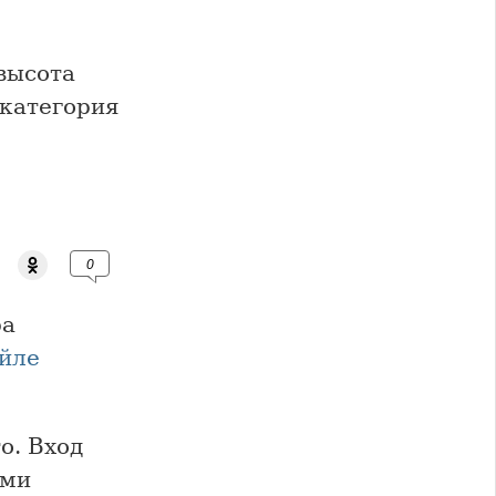
 высота
 категория
0
ра
йле
о. Вход
ыми