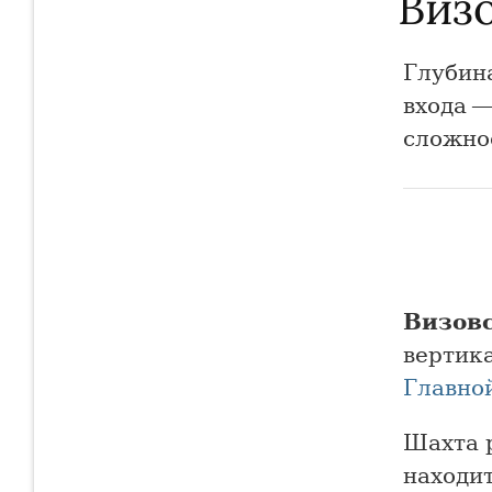
Виз
Глубин
входа 
сложно
Визов
вертика
Главно
Шахта 
находи