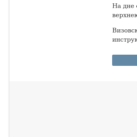
На дне
верхне
Визовс
инструк