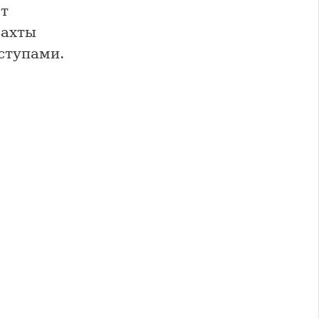
ет
шахты
ступами.