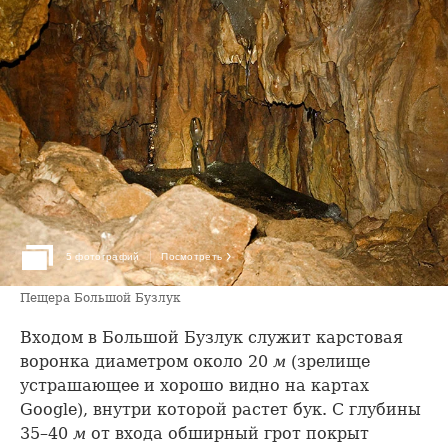
›
5 фотографий
Посмотреть
Пещера Большой Бузлук
Входом в Большой Бузлук служит карстовая
воронка диаметром около 20
м
(зрелище
устрашающее и хорошо видно на картах
Google), внутри которой растет бук. С глубины
35–40
м
от входа обширный грот покрыт