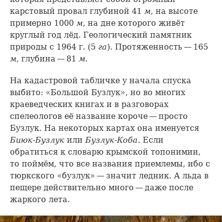
карстовый провал глубиной 41
м
, на высоте
примерно 1000
м
, на дне которого живёт
круглый год лёд. Геологический памятник
природы с 1964 г. (5
га
). Протяженность — 165
м
, глубина — 81
м
.
На кадастровой табличке у начала спуска
выбито: «Большой Бузлук», но во многих
краеведческих книгах и в разговорах
спелеологов её название короче — просто
Бузлук. На некоторых картах она именуется
Биюк-Бузлук
или
Бузлук-Коба
. Если
обратиться к словарю крымской топонимии,
то поймём, что все названия приемлемы, ибо с
тюркского «бузлук» — значит ледник. А льда в
пещере действительно много — даже после
жаркого лета.