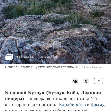
›
3 фотографии
Посмотреть
Пещера Большой Бузлук. Входная воронка.
Фото: Anton Karanov
0
Большой Бузлук (Бузлук-Коба, Ледяная
пещера)
— пещера вертикального типа 1-й
категории сложности на
Караби-яйле
в
Крыму
,
которая представляет собой огромный