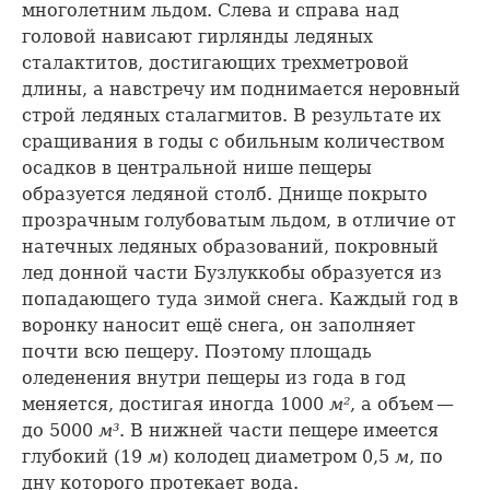
многолетним льдом. Слева и справа над
головой нависают гирлянды ледяных
сталактитов, достигающих трехметровой
длины, а навстречу им поднимается неровный
строй ледяных сталагмитов. В результате их
сращивания в годы с обильным количеством
осадков в центральной нише пещеры
образуется ледяной столб. Днище покрыто
прозрачным голубоватым льдом, в отличие от
натечных ледяных образований, покровный
лед донной части Бузлуккобы образуется из
попадающего туда зимой снега. Каждый год в
воронку наносит ещё снега, он заполняет
почти всю пещеру. Поэтому площадь
оледенения внутри пещеры из года в год
меняется, достигая иногда 1000
м²
, а объем —
до 5000
м³
. В нижней части пещере имеется
глубокий (19
м
) колодец диаметром 0,5
м
, по
дну которого протекает вода.