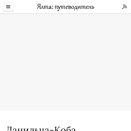
Данильча-Коба