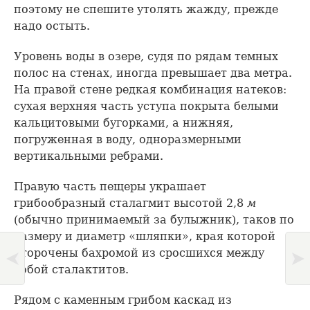
поэтому не спешите утолять жажду, прежде
надо остыть.
Уровень воды в озере, судя по рядам темных
полос на стенах, иногда превышает два метра.
На правой стене редкая комбинация натеков:
сухая верхняя часть уступа покрыта белыми
кальцитовыми бугорками, а нижняя,
погруженная в воду, одноразмерными
вертикальными ребрами.
Правую часть пещеры украшает
грибообразный сталагмит высотой 2,8
м
(обычно принимаемый за булыжник), таков по
размеру и диаметр «шляпки», края которой
оторочены бахромой из сросшихся между
собой сталактитов.
Рядом с каменным грибом каскад из