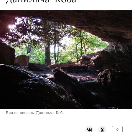
Вид из пещеры Данильча-Коба
0