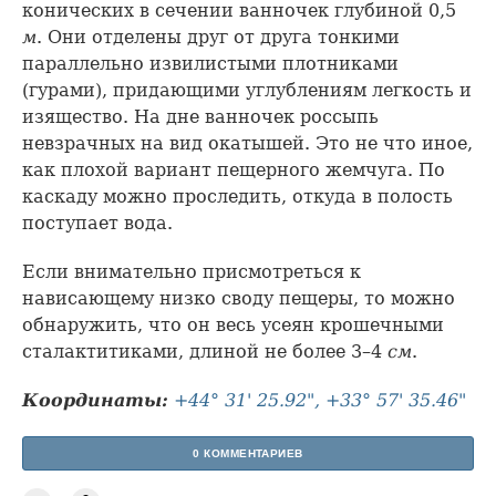
конических в сечении ванночек глубиной 0,5
м
. Они отделены друг от друга тонкими
параллельно извилистыми плотниками
(гурами), придающими углублениям легкость и
изящество. На дне ванночек россыпь
невзрачных на вид окатышей. Это не что иное,
как плохой вариант пещерного жемчуга. По
каскаду можно проследить, откуда в полость
поступает вода.
Если внимательно присмотреться к
нависающему низко своду пещеры, то можно
обнаружить, что он весь усеян крошечными
сталактитиками, длиной не более 3–4
см
.
Координаты:
+44° 31' 25.92", +33° 57' 35.46"
0 КОММЕНТАРИЕВ