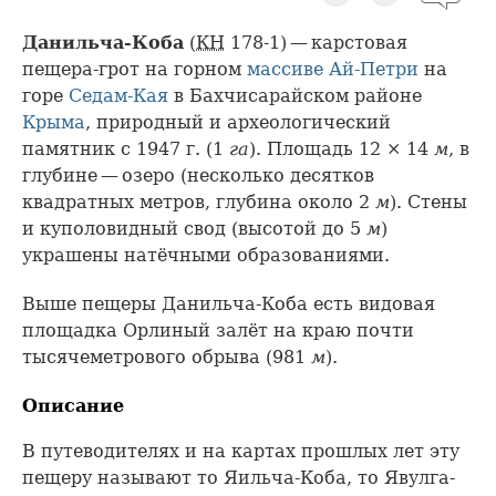
Данильча-Коба
(
КН
178-1) — карстовая
пещера-грот на горном
массиве Ай-Петри
на
горе
Седам-Кая
в Бахчисарайском районе
Крыма
, природный и археологический
памятник с 1947 г. (1
га
). Площадь 12 × 14
м
, в
глубине — озеро (несколько десятков
квадратных метров, глубина около 2
м
). Стены
и куполовидный свод (высотой до 5
м
)
украшены натёчными образованиями.
Выше пещеры Данильча-Коба есть видовая
площадка Орлиный залёт на краю почти
тысячеметрового обрыва (981
м
).
Описание
В путеводителях и на картах прошлых лет эту
пещеру называют то Яильча-Коба, то Явулга-