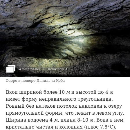
›
4 фотографии
Посмотреть
Озеро в пещере Данильча-Коба
Вход шириной более 10
м
и высотой до 4
м
имеет форму неправильного треугольника.
Ровный без натеков потолок наклонен к озеру
прямоугольной формы, что лежит в левом углу.
Ширина водоема 4
м
, длина 8–10
м
. Вода в нем
кристально чистая и холодная (плюс 7,8°С),