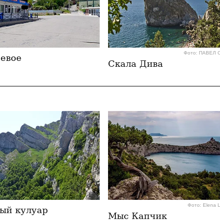
Фото: ПАВЕЛ
евое
Скала Дива
Фото: Elena 
ый кулуар
Мыс Капчик