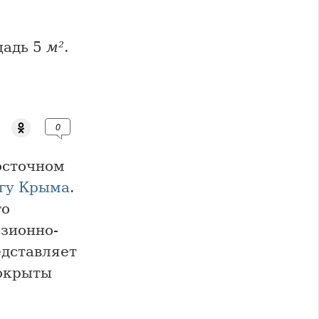
щадь 5
м²
.
0
осточном
гу Крыма
.
го
зионно-
дставляет
покрыты