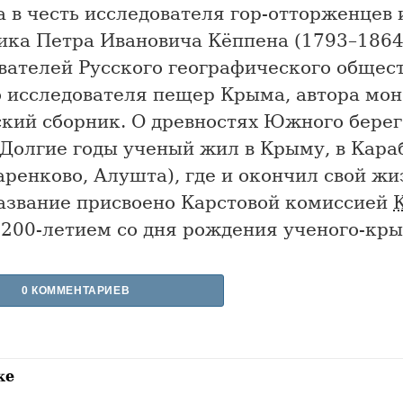
 в честь исследователя гор-отторженцев 
ика Петра Ивановича Кёппена (1793–1864)
вателей Русского географического общест
о исследователя пещер Крыма, автора мо
кий сборник. О древностях Южного бере
 Долгие годы ученый жил в Крыму, в Кара
аренково, Алушта), где и окончил свой ж
Название присвоено Карстовой комиссией
 200-летием со дня рождения ученого-кр
0 КОММЕНТАРИЕВ
же