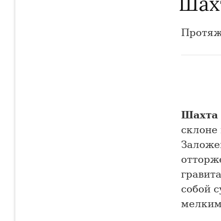
Шах
Протяж
Шахта
склоне
Заложе
отторж
гравит
собой 
мелким