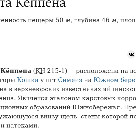
та Кёппена
енность пещеры 50
м
, глубина 46
м
, пло
 Кёппена
(
КН
215-1) — расположена на в
 горы
Кошка
у пгт
Симеиз
на
Южном бере
на в верхнеюрских известняках яйлинско
енца. Является эталоном карстовых корро
ационных образований Южнобережья. Пре
сужающуюся внизу щель, стены которой 
и натеками.