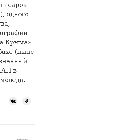
и исаров
, одного
ва,
нографии
га Крыма»
бахе (ныне
изненный
КАН
в
ымоведа.