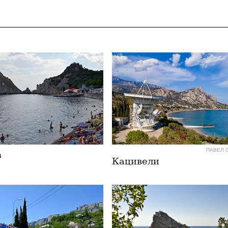
ПАВЕЛ 
з
Кацивели