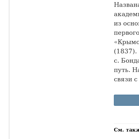
Названа
академ
из осно
первог
«Крымс
(1837).
с. Бонд
путь. 
связи с
См. так