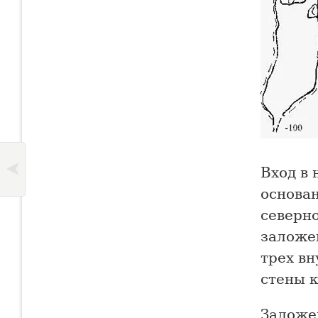
Вход в 
основа
северно
заложе
трех вн
стены 
Заложе