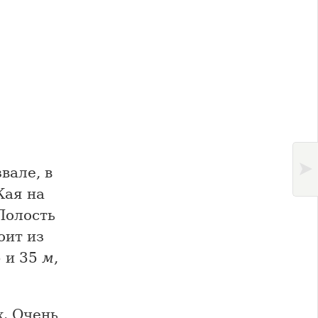
вале, в
Кая на
 Полость
оит из
5 и 35
м
,
. Очень