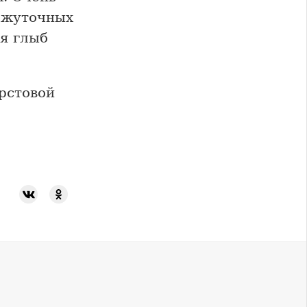
ежуточных
ия глыб
рстовой