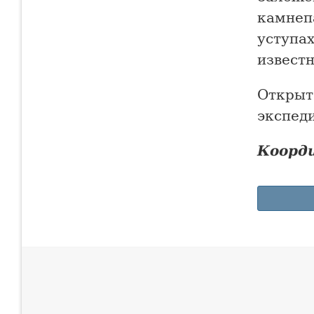
камнеп
уступах
известн
Открыта
экспеди
Коорд