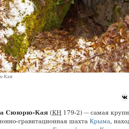
ю-Кая
а Сююрю-Кая
(
КН
179-2) — самая круп
ионно-гравитационная шахта
Крыма
, нахо