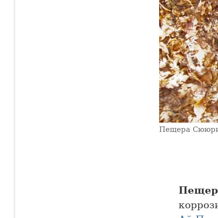
Пещера Сююр
Пещер
корроз