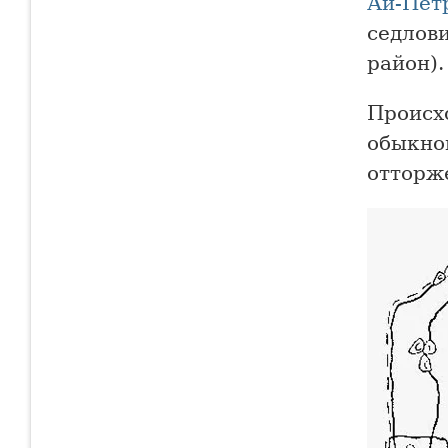
Ай-Пет
седлов
район).
Происх
обыкно
отторж