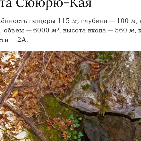
та Сююрю-Кая
ённость пещеры 115
м
, глубина — 100
м
,
, объем — 6000
м³
, высота входа — 560
м
,
ти — 2А.