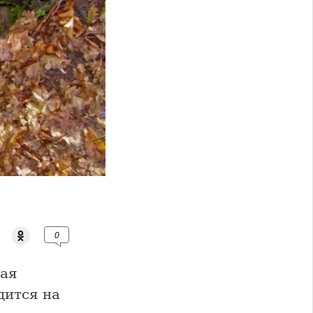
0
ная
дится на