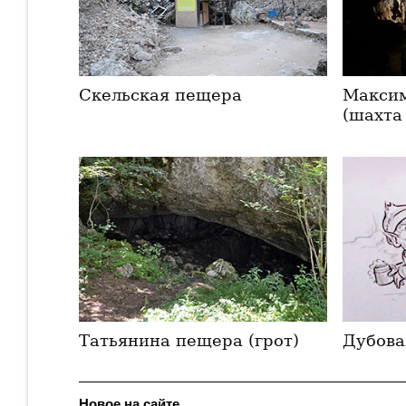
Скельская пещера
Макси
(шахта
Татьянина пещера (грот)
Дубова
Новое на сайте