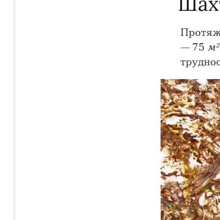
Шах
Протяж
— 75
м²
труднос