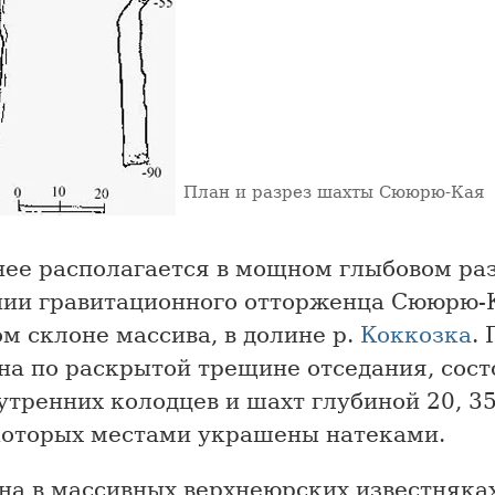
План и разрез шахты Сююрю-Кая
нее располагается в мощном глыбовом раз
нии гравитационного отторженца Сююрю-
м склоне массива, в долине р.
Коккозка
.
на по раскрытой трещине отседания, сост
утренних колодцев и шахт глубиной 20, 3
которых местами украшены натеками.
на в массивных верхнеюрских известняках