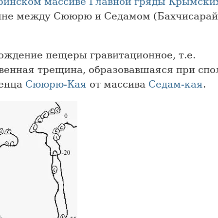
ринском массиве
Главной гряды
Крымских
ине между Сююрю и Седамом (Бахчисара
ождение пещеры гравитационное, т.е.
венная трещина, образовавшаяся при спо
енца
Сююрю-Кая
от массива
Седам-кая
.