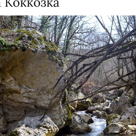
а Коккозка