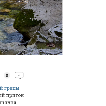
0
й гряды
ый приток
слияния