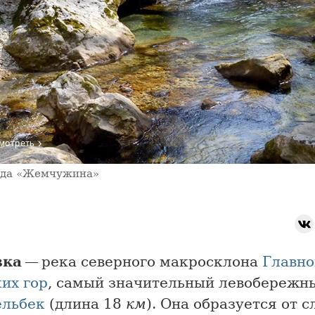
›
мотреть
пада «Жемчужина»
зка
— река северного макросклона
Главно
их гор
, самый значительный левобережн
ельбек
(длина 18
км
). Она образуется от 