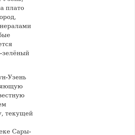
а плато
ород,
инералами
бые
ется
о-зелёный
ун-Узень
еляющую
звестную
ем
у, текущей
,
еке Сары-