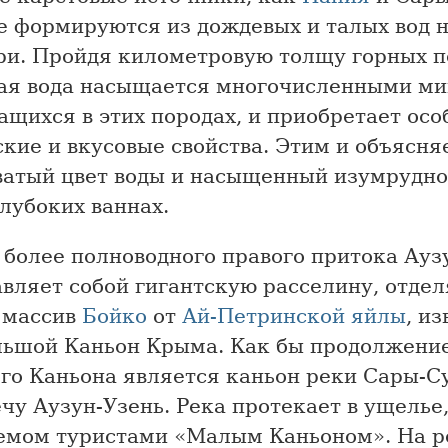
е формируются из дождевых и талых вод н
ри. Пройдя километровую толщу горных п
ая вода насыщается многочисленными м
щихся в этих породах, и приобретает осо
кие и вкусовые свойства. Этим и объясня
ватый цвет воды и насыщенный изумрудн
глубоких ваннах.
 более полноводного правого притока Ауз
авляет собой гигантскую расселину, отд
 массив
Бойко
от
Ай-Петринской яйлы
, и
льшой Каньон Крыма. Как бы продолжени
го Каньона является каньон реки Сары-С
чу Аузун-Узень. Река протекает в ущелье
емом туристами «Малым Каньоном». На р