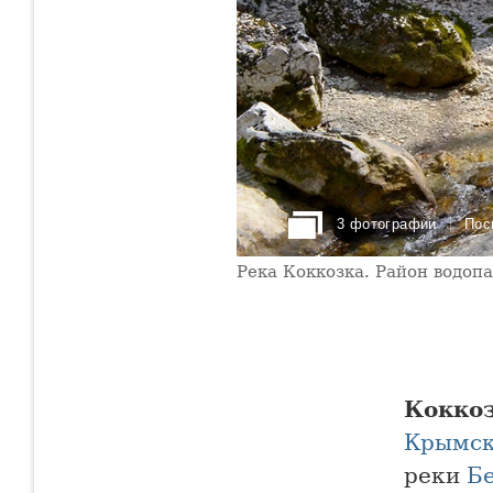
3 фотографии
Пос
Река Коккозка. Район водо
Кокко
Крымск
реки
Б