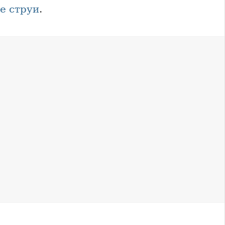
е струи
.