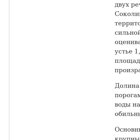
двух р
Соколи
террит
сильно
оценива
устье 1
площад
произр
Долина 
порога
воды н
обильн
Основн
крупны