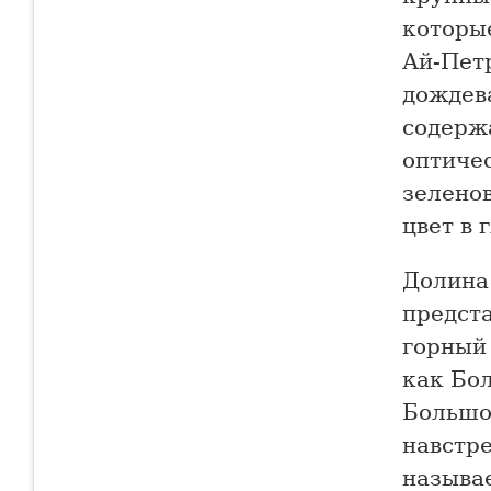
которы
Ай-Пет
дождев
содержа
оптичес
зелено
цвет в 
Долина
предст
горный
как Бо
Большо
навстре
называ