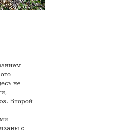
званием
рого
есь не
ти,
оз. Второй
ыми
вязаны с