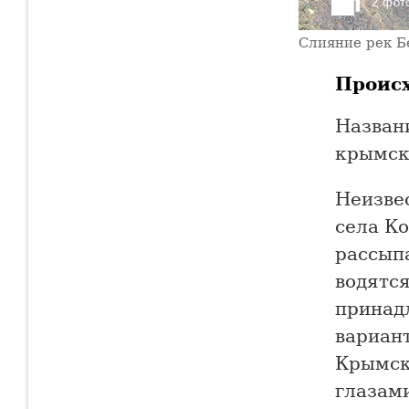
2 фот
Слияние рек Б
Проис
Названи
крымско
Неизвес
села К
рассып
водятся
принад
вариант
Крымск
глазами