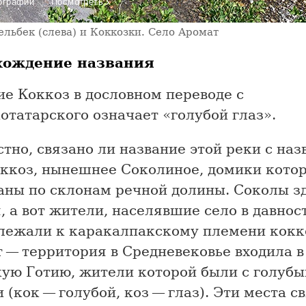
›
ографии
Посмотреть
ельбек (слева) и Коккозки. Село Аромат
хождение названия
е Коккоз в дословном переводе с
татарского означает «голубой глаз».
тно, связано ли название этой реки с на
оккоз, нынешнее Соколиное, домики кото
аны по склонам речной долины. Соколы зд
, а вот жители, населявшие село в давнос
лежали к каракалпакскому племени кокк
 — территория в Средневековье входила в
ую Готию, жители которой были с голуб
 (кок — голубой, коз — глаз). Эти места с