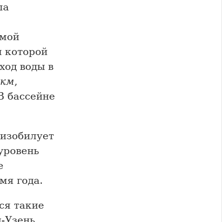
ла
амой
л которой
ход воды в
км
,
 В бассейне
 изобилует
уровень
е
мя года.
ся такие
-Узень,