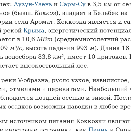
ечек:
Аузун-Узень
и
Сары-Су
в 3,5
км
от се
ное (бывш.
Коккоз
), впадает в Бельбек на
ории села Аромат. Коккозка является и с
й рекой
Крыма
, энергетический потенциа
ется в 10,6
МВт
(среднемноголетний рас
,09
м³/с
, высота падения 993
м
). Длина 18
ь водосбора 83,8
км²
, имеет 10 притоков.
астает высокоствольный лес.
реки V-образна, русло узкое, извилистое,
ми, отмелями и перекатами. Наибольший 
аблюдается поздней осенью и зимой. Посл
ых осадков возможны паводки в любое вре
ым источником питания Коккозки являют
е карстовые источники, как
Пания
и Сары