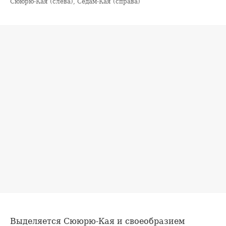
Сююрю-Кая (слева), Седам-Кая (справа)
Выделяется Сююрю-Кая и своеобразием