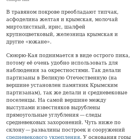
В травяном покрове преобладают типчак,
асфоделина желтая и крымская, молочай
миртолистный, ирис, шалфей
крупноцветковый, железница крымская и
другие «южане».
Сююрю-Кая поднимается в виде острого пика,
потому её очень удобно использовать для
наблюдения за окрестностями. Так делали
партизаны в Великую Отечественную (на
вершине установлен памятник Крымским
партизанам), так же делали и средневековые
поселенцы. На самой вершине между
выступами известняков вырублены
прямоугольные углубления — следы
средневековых захоронений. Чуть ниже по
склону — развалины построек и сооружений
средневекового укрепления
. У основания горы