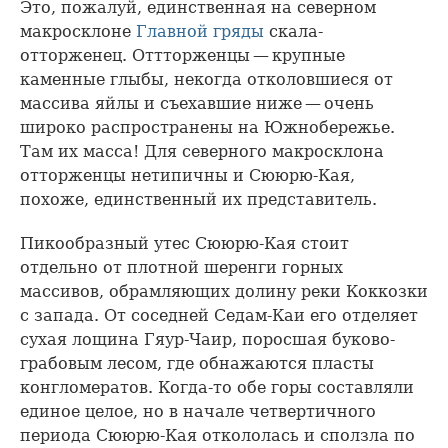
Это, пожалуй, единственная на северном
макросклоне
Главной гряды
скала-
отторженец. Оттторженцы — крупные
каменные глыбы, некогда отколовшиеся от
массива яйлы и съехавшие ниже — очень
широко распространены на Южнобережье.
Там их масса! Для северного макросклона
отторженцы нетипичны и Сююрю-Кая,
похоже, единственный их представитель.
Пикообразный утес Сююрю-Кая стоит
отдельно от плотной шеренги горных
массивов, обрамляющих долину реки Коккозки
с запада. От соседней Седам-Каи его отделяет
сухая лощина Гяур-Чаир, поросшая буково-
грабовым лесом, где обнажаются пласты
конгломератов. Когда-то обе горы составляли
единое целое, но в начале четвертичного
периода Сююрю-Кая откололась и сползла по