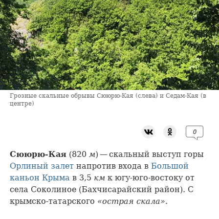
Грозные скальные обрывы Сююрю-Кая (слева) и Седам-Кая (в
центре)
0
Сююрю-Кая
(820
м
) — скальный выступ горы
Орлиный залет
напротив входа в
Большой
каньон Крыма
в 3,5
км
к югу-юго-востоку от
села Соколиное (Бахчисарайский район). С
крымско-татарского
«острая скала»
.