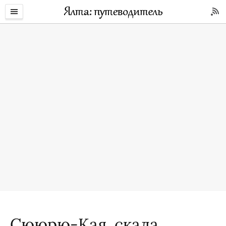
Сююрю-Кая, скала