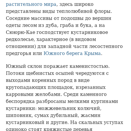
растительного мира
, здесь широко
представлены виды теплолюбивой флоры.
Соседние массивы от подошвы до вершин
одеты лесом из дуба, граба и бука, а на
Сююрю-Кае господствует кустарниковое
редколесье, характерное (в видовом
отношении) для западной части лесостепного
предгорья или
Южного берега Крыма
.
Южный склон поражает каменистостью.
Потоки щебнистых осыпей чередуются с
выходами коренных пород в виде
крутопадающих площадок, изрезанных
карровыми желобами. Среди каменного
беспорядка разбросаны мелкими куртинами
кустарники: можжевельник колючий,
шиповник, сумах дубильный, жасмин
кустарниковый и другие. На скальных уступах
одиноко стоят кряжистые деревья