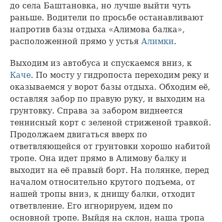
до села Баштановка, но лучше выйти чуть
раньше. Водители по просьбе останавливают
напротив базы отдыха «Алимова балка»,
расположенной прямо у устья
Алимки
.
Выходим из автобуса и спускаемся вниз, к
Каче
. По мосту у гидропоста переходим реку и
оказываемся у ворот базы отдыха. Обходим её,
оставляя забор по правую руку, и выходим на
грунтовку. Справа за забором виднеется
теннисный корт с зеленой стриженой травкой.
Продолжаем двигаться вверх по
ответвляющейся от грунтовки хорошо набитой
тропе. Она идет прямо в Алимову балку и
выходит на её правый борт. На полянке, перед
началом относительно крутого подъема, от
нашей тропы вниз, к днищу балки, отходит
ответвление. Его игнорируем, идем по
основной тропе. Выйдя на склон, наша тропа