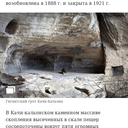
возобновлена в 1888 г. и закрыта в 1921 г.
›
2 фотографии
Посмотреть
Гигантский грот Качи-Кальона
В Качи-кальонском каменном массиве
скопления высеченных в скале пещер
сосредоточены вокруг пяти огромных