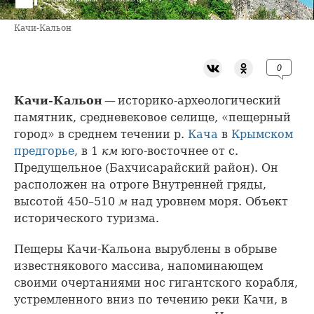
Качи-Кальон
0
Качи-Кальон
— историко-археологический
памятник, средневековое селище, «пещерный
город» в среднем течении р.
Кача
в
Крымском
предгорье
, в 1
км
юго-восточнее от с.
Предущельное (Бахчисарайский район). Он
расположен на отроге Внутренней гряды,
высотой 450–510
м
над уровнем моря. Объект
исторического туризма.
Пещеры Качи-Кальона вырублены в обрыве
известнякового массива, напоминающем
своими очертаниями нос гигантского корабля,
устремленного вниз по течению реки Качи, в