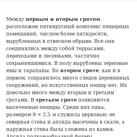
Между
первым и вторым гротом
расположен пятиярусный комплекс пещерных
помещений, числом более пятидесяти,
вырубленных в отвесном обрыве. Все они
соединялись между собой террасами,
переходами и лесенками, частично
сохранившимися. В полу вырублены зерновые
ямы и тарапаны. Во
втором гроте
, как и в
первом, сохранилось много следов деревянных
сооружений, но искусственных пещер нет. Их
довольно много между вторым и третьим
гротами. В
третьем гроте
появляются
высеченные пещеры. Среди них одна,
размером 9 × 2,5
м
служила церковью: ее
северная стена и апсида высечены в скале, а
наружная стена была сложена из камня.
Апсида подковообразной формы