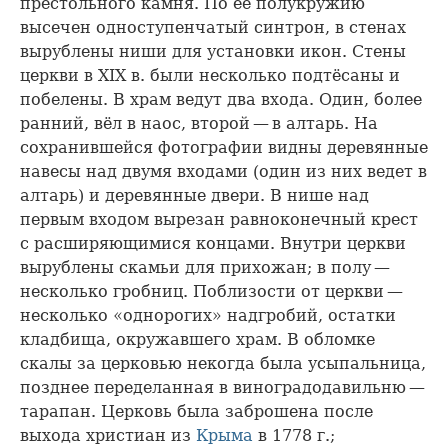
престольного камня. По её полукружию
высечен одноступенчатый синтрон, в стенах
вырублены ниши для установки икон. Стены
церкви в XIX в. были несколько подтёсаны и
побелены. В храм ведут два входа. Один, более
ранний, вёл в наос, второй — в алтарь. На
сохранившейся фотографии видны деревянные
навесы над двумя входами (один из них ведет в
алтарь) и деревянные двери. В нише над
первым входом вырезан равноконечный крест
с расширяющимися концами. Внутри церкви
вырублены скамьи для прихожан; в полу —
несколько гробниц. Поблизости от церкви —
несколько «однорогих» надгробий, остатки
кладбища, окружавшего храм. В обломке
скалы за церковью некогда была усыпальница,
позднее переделанная в виноградодавильню —
тарапан. Церковь была заброшена после
выхода христиан из
Крыма
в 1778 г.;