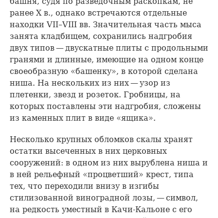
башня, судя по разведочным раскопкам, не
ранее X в., однако встречаются отдельные
находки VII–VIII вв. Значительная часть мыса
занята кладбищем, сохранились надгробия
двух типов — двускатные плиты с продольными
гранями и длинные, имеющие на одном конце
своеобразную «башенку», в которой сделана
ниша. На нескольких из них — узор из
плетенки, звезд и розеток. Гробницы, на
которых поставлены эти надгробия, сложены
из каменных плит в виде «ящика».
Несколько крупных обломков скалы хранят
остатки высеченных в них церковных
сооружений: в одном из них вырублена ниша и
в ней рельефный «процветший» крест, типа
тех, что переходили внизу в изгибы
стилизованной виноградной лозы, — символ,
на редкость уместный в Качи-Кальоне с его