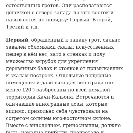
естественных гротов. Они располагаются
цепочкой с северо-запада на юго-восток и
называются по порядку: Первый, Второй,
Третий и т.д.
Первый
, обращенный к западу грот, сильно
завален обломками скалы; искусственных
пещер в нём нет, зато в стенках и полу
множество вырубок для укрепления
деревянных балок и стояков от примыкавших
к скалам построек. Отдельные пещерные
помещения и давильни для винограда (не
менее 120!) разбросаны по всей немалой
территории Качи-Кальона. Встречаются и
одичавшие виноградные лозы, которые,
видимо, привольно себя чувствовали на
согретом солнцем юго-восточном склоне.
Вместе с виноделием, приносившим, должно
быть, немалые прибыли, процветало и