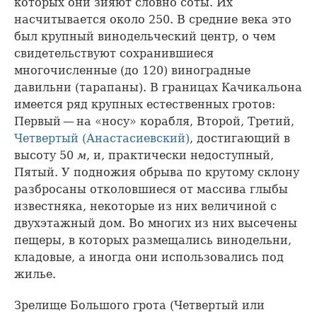
которых они зияют словно соты. Их
насчитывается около 250. В средние века это
был крупный винодельческий центр, о чем
свидетельствуют сохранившиеся
многочисленные (до 120) виноградные
давильни (тарапаны). В границах Качикальона
имеется ряд крупных естественных гротов:
Первый — на «носу» корабля, Второй, Третий,
Четвертый (Анастасиевский)
, достигающий в
высоту 50
м
, и, практически недоступный,
Пятый. У подножия обрыва по крутому склону
разбросаны отколовшиеся от массива глыбы
известняка, некоторые из них величиной с
двухэтажный дом. Во многих из них высечены
пещеры, в которых размещались винодельни,
кладовые, а иногда они использовались под
жилье.
Зрелище Большого грота (Четвертый или