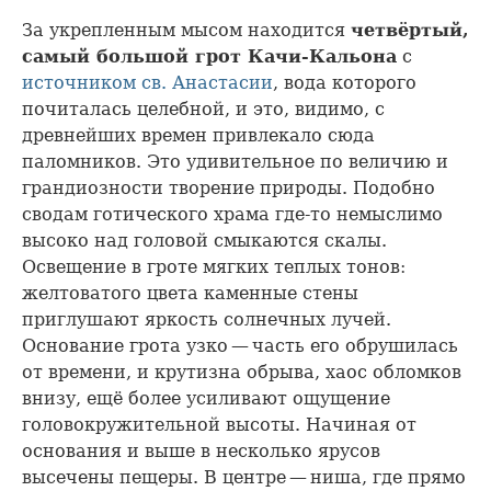
За укрепленным мысом находится
четвёртый,
самый большой грот Качи-Кальона
с
источником св. Анастасии
, вода которого
почиталась целебной, и это, видимо, с
древнейших времен привлекало сюда
паломников. Это удивительное по величию и
грандиозности творение природы. Подобно
сводам готического храма где-то немыслимо
высоко над головой смыкаются скалы.
Освещение в гроте мягких теплых тонов:
желтоватого цвета каменные стены
приглушают яркость солнечных лучей.
Основание грота узко — часть его обрушилась
от времени, и крутизна обрыва, хаос обломков
внизу, ещё более усиливают ощущение
головокружительной высоты. Начиная от
основания и выше в несколько ярусов
высечены пещеры. В центре — ниша, где прямо