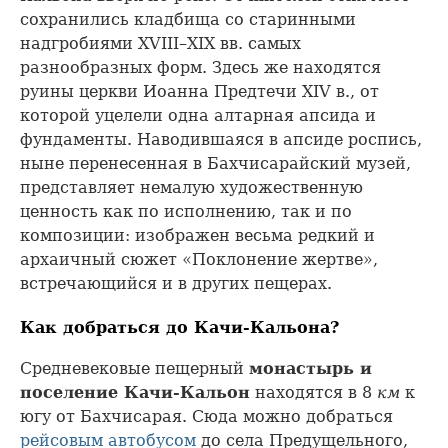
сохранились кладбища со старинными
надгробиями XVIII–XIX вв. самых
разнообразных форм. Здесь же находятся
руины церкви Иоанна Предтечи XIV в., от
которой уцелели одна алтарная апсида и
фундаменты. Наводившаяся в апсиде роспись,
ныне перенесенная в Бахчисарайский музей,
представляет немалую художественную
ценность как по исполнению, так и по
композиции: изображен весьма редкий и
архаичный сюжет «Поклонение жертве»,
встречающийся и в других пещерах.
Как добраться до Качи-Кальона?
Средневековые пещерный
монастырь и
поселение Качи-Кальон
находятся в 8
км
к
югу от Бахчисарая. Сюда можно добраться
рейсовым автобусом
до села Предущельного,