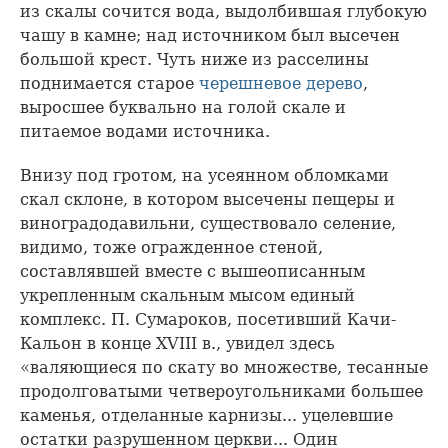
из скалы сочится вода, выдолбившая глубокую
чашу в камне; над источником был высечен
большой крест. Чуть ниже из расселины
поднимается старое
черешневое дерево
,
выросшее буквально на голой скале и
питаемое водами источника.
Внизу под гротом, на усеянном обломками
скал склоне, в котором высечены пещеры и
виноградодавильни, существовало селение,
видимо, тоже огражденное стеной,
составлявшей вместе с вышеописанным
укрепленным скальным мысом единый
комплекс. П. Сумароков, посетивший Качи-
Кальон в конце XVIII в., увидел здесь
«валяющиеся по скату во множестве, тесанные
продолговатыми четвероугольниками большее
каменья, отделанные карнизы... уцелевшие
остатки разрушенном церкви... Один