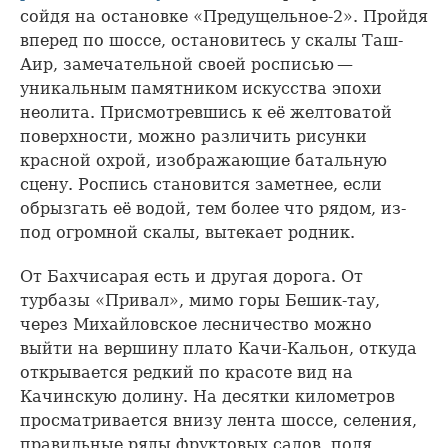
сойдя на остановке «Предущельное-2». Пройдя
вперед по шоссе, остановитесь у скалы Таш-
Аир, замечательной своей росписью —
уникальным памятником искусства эпохи
неолита. Присмотревшись к её желтоватой
поверхности, можно различить рисунки
красной охрой, изображающие батальную
сцену. Роспись становится заметнее, если
обрызгать её водой, тем более что рядом, из-
под огромной скалы, вытекает родник.
От Бахчисарая есть и другая дорога. От
турбазы «Привал», мимо горы Бешик-тау,
через Михайловское лесничество можно
выйти на вершину плато Качи-Кальон, откуда
открывается редкий по красоте вид на
Качинскую долину. На десятки километров
просматривается внизу лента шоссе, селения,
правильные ряды фруктовых садов, поля,