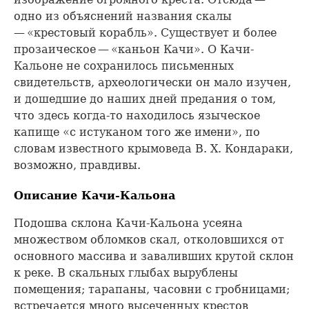
одно из объяснений названия скалы
— «крестовый корабль». Существует и более
прозаическое — «каньон Качи». О Качи-
Кальоне не сохранилось письменных
свидетельств, археологически он мало изучен,
и дошедшие до наших дней предания о том,
что здесь когда-то находилось языческое
капище «с истуканом того же имени», по
словам известного крымоведа В. X. Кондараки,
возможно, правдивы.
Описание Качи-Кальона
Подошва склона Качи-Кальона усеяна
множеством обломков скал, отколовшихся от
основного массива и заваливших крутой склон
к реке. В скальных глыбах вырублены
помещения; тарапаны, часовни с гробницами;
встречается много высеченных крестов