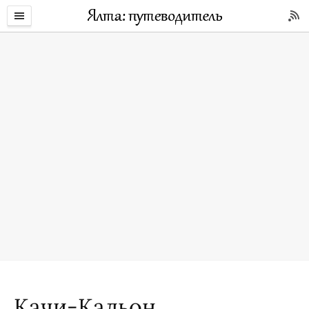
Качи-Кальон