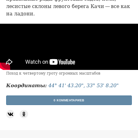
лесистые склоны левого берега Качи — все как
на ладони.
Поход к четвертому гроту огромных масштабов
Координаты:
44° 41' 43.20", 33° 53' 8.20"
0 КОММЕНТАРИЕВ