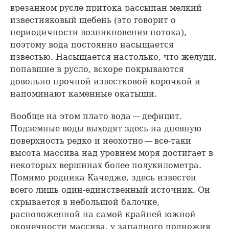
врезанном русле притока рассыпан мелкий
известняковый щебень (это говорит о
периодичности возникновения потока),
поэтому вода постоянно насыщается
известью. Насыщается настолько, что желуди,
попавшие в русло, вскоре покрываются
довольно прочной известковой корочкой и
напоминают каменные окатыши.
Вообще на этом плато вода — дефицит.
Подземные воды выходят здесь на дневную
поверхность редко и неохотно — все-таки
высота массива над уровнем моря достигает в
некоторых вершинах более полукилометра.
Помимо родника Качедже, здесь известен
всего лишь один-единственный источник. Он
скрывается в небольшой балочке,
расположенной на самой крайней южной
оконечности массива, у западного подножия