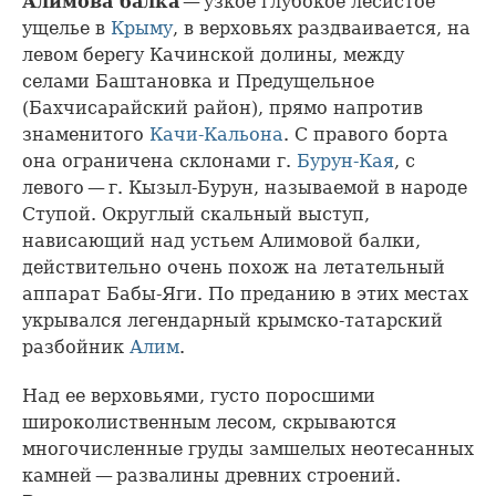
Алимова балка
— узкое глубокое лесистое
ущелье в
Крыму
, в верховьях раздваивается, на
левом берегу Качинской долины, между
селами Баштановка и Предущельное
(Бахчисарайский район), прямо напротив
знаменитого
Качи-Кальона
. С правого борта
она ограничена склонами г.
Бурун-Кая
, с
левого — г. Кызыл-Бурун, называемой в народе
Ступой. Округлый скальный выступ,
нависающий над устьем Алимовой балки,
действительно очень похож на летательный
аппарат Бабы-Яги. По преданию в этих местах
укрывался легендарный крымско-татарский
разбойник
Алим
.
Над ее верховьями, густо поросшими
широколиственным лесом, скрываются
многочисленные груды замшелых неотесанных
камней — развалины древних строений.