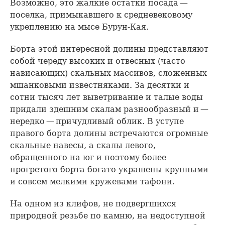
Возможно, это жалкие остатки посада —
поселка, примыкавшего к средневековому
укреплению на мысе Бурун-Кая.
Борта этой интересной долины представляют
собой череду высоких и отвесных (часто
нависающих) скальных массивов, сложенных
мшанковыми известняками. За десятки и
сотни тысяч лет выветривание и талые воды
придали здешним скалам разнообразный и —
нередко — причудливый облик. В уступе
правого борта долины встречаются огромные
скальные навесы, а скалы левого,
обращенного на юг и поэтому более
прогретого борта богато украшены крупными
и совсем мелкими кружевами тафони.
На одном из клифов, не подвергшихся
природной резьбе по камню, на недоступной