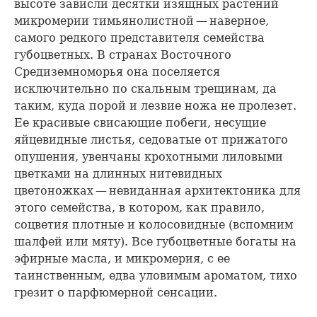
высоте зависли десятки изящных растений
микромерии тимьянолистной — наверное,
самого редкого представителя семейства
губоцветных. В странах Восточного
Средиземноморья она поселяется
исключительно по скальным трещинам, да
таким, куда порой и лезвие ножа не пролезет.
Ее красивые свисающие побеги, несущие
яйцевидные листья, седоватые от прижатого
опушения, увенчаны крохотными лиловыми
цветками на длинных нитевидных
цветоножках — невиданная архитектоника для
этого семейства, в котором, как правило,
соцветия плотные и колосовидные (вспомним
шалфей или мяту). Все губоцветные богаты на
эфирные масла, и микромерия, с ее
таинственным, едва уловимым ароматом, тихо
грезит о парфюмерной сенсации.