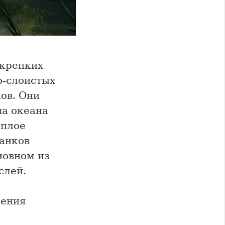
 крепких
о-слоистых
ов. Они
на океана
еплое
танков
новном из
слей.
ления