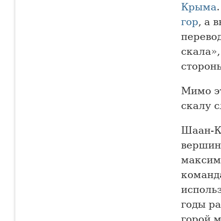
Крыма
гор
, а 
перево
скала»,
сторон
Мимо эт
скалу с
Шаан-К
вершине
максим
команда
исполь
годы р
горой м