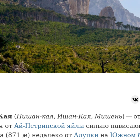
Кая
(
Нишан-кая, Ишан-Кая, Мишень
) — о
я от
Ай-Петринской яйлы
сильно нависа
а (871
м
) недалеко от
Алупки
на
Южном б