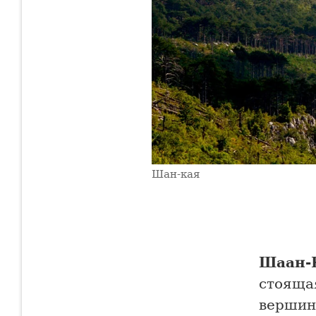
Шан-кая
Шаан-
стояща
вершин