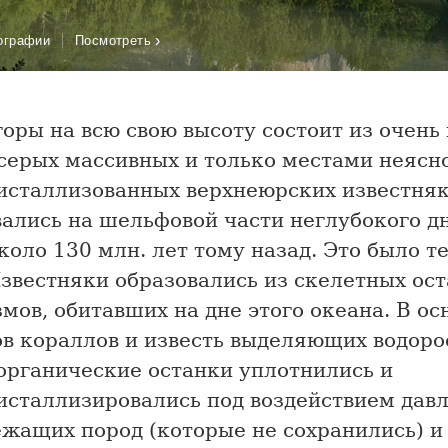
›
ографии
Посмотреть
оры на всю свою высоту состоит из очень
-серых массивных и только местами неясн
исталлизованных верхнеюрских известняк
вались на шельфовой части неглубокого д
коло 130 млн. лет тому назад. Это было т
звестняки образовались из скелетных ос
мов, обитавших на дне этого океана. В ос
ов кораллов и известь выделяющих водоро
органические останки уплотнились и
исталлизировались под воздействием дав
жащих пород (которые не сохранились) и