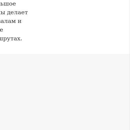
льшое
ны делает
валам и
е
шрутах.