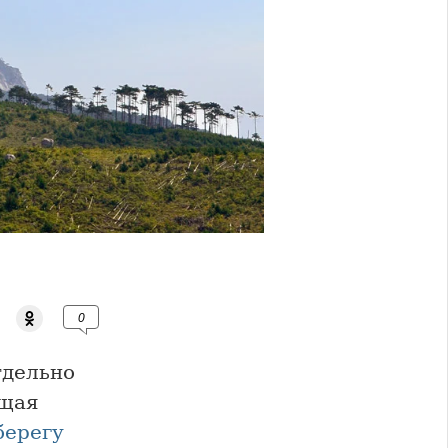
0
тдельно
ющая
ерегу