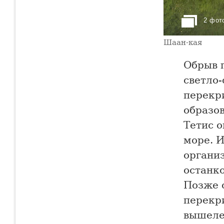
2 фот
Шаан-кая
Обрыв г
светло
перекр
образо
Тетис о
море. И
организ
останк
Позже 
перекр
вышеле