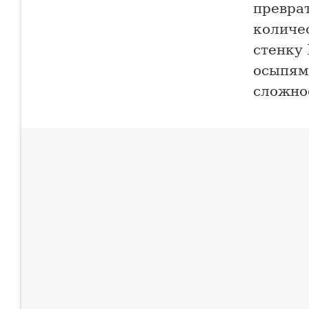
превра
количес
стенку
осыпям,
сложно