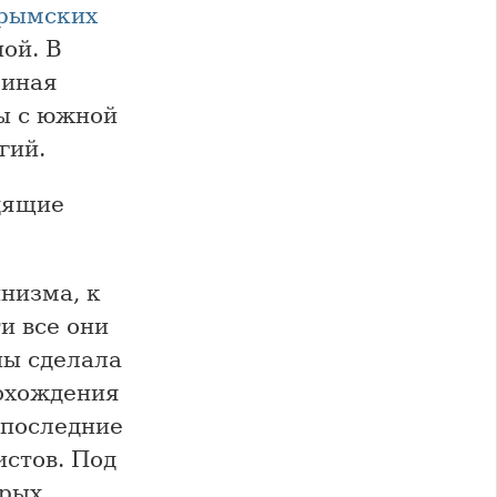
рымских
ой. В
линая
ны с южной
гий.
одящие
низма, к
и все они
ны сделала
рохождения
 последние
стов. Под
орых