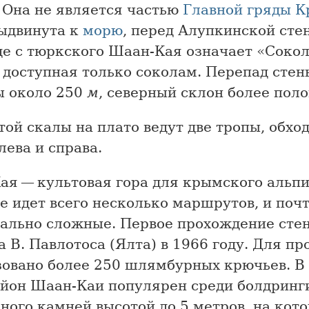
. Она не является частью
Главной гряды
К
выдвинута к
морю
, перед Алупкинской стен
де с тюркского Шаан-Кая означает «Соко
 доступная только соколам. Перепад сте
ы около 250
м
, северный склон более поло
ой скалы на плато ведут две тропы, обх
лева и справа.
ая — культовая гора для крымского альпи
 идет всего несколько маршрутов, и почт
ально сложные. Первое прохождение сте
 В. Павлотоса (Ялта) в 1966 году. Для п
зовано более 250 шлямбурных крючьев. В
айон Шаан-Каи популярен среди болдринги
ного камней высотой до 5 метров, на кот