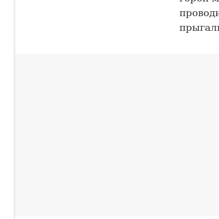
провод
прыгал