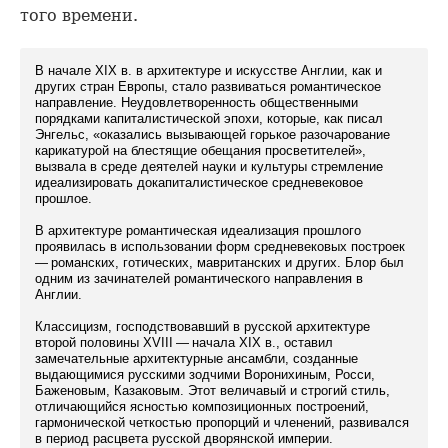
того времени.
В начале XIX в. в архитектуре и искусстве Англии, как и
других стран Европы, стало развиваться романтическое
направление. Неудовлетворенность общественными
порядками капиталистической эпохи, которые, как писал
Энгельс, «оказались вызывающей горькое разочарование
карикатурой на блестящие обещания просветителей»,
вызвала в среде деятелей науки и культуры стремление
идеализировать докапиталистическое средневековое
прошлое.
В архитектуре романтическая идеализация прошлого
проявилась в использовании форм средневековых построек
— романских, готических, мавританских и других. Блор был
одним из зачинателей романтического направления в
Англии.
Классицизм, господствовавший в русской архитектуре
второй половины XVIII — начала XIX в., оставил
замечательные архитектурные ансамбли, созданные
выдающимися русскими зодчими Воронихиным, Росси,
Баженовым, Казаковым. Этот величавый и строгий стиль,
отличающийся ясностью композиционных построений,
гармонической четкостью пропорций и членений, развивался
в период расцвета русской дворянской империи.