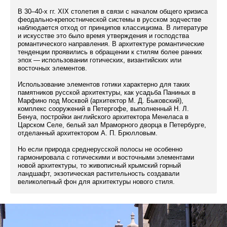
В 30–40-х гг. XIX столетия в связи с началом общего кризиса
феодально-крепостнической системы в русском зодчестве
наблюдается отход от принципов классицизма. В литературе
и искусстве это было время утверждения и господства
романтического направления. В архитектуре романтические
тенденции проявились в обращении к стилям более ранних
эпох — использовании готических, византийских или
восточных элементов.
Использование элементов готики характерно для таких
памятников русской архитектуры, как усадьба Паниных в
Марфино под Москвой (архитектор М. Д. Быковский),
комплекс сооружений в Петергофе, выполненный Н. Л.
Бенуа, постройки английского архитектора Менеласа в
Царском Селе, белый зал Мраморного дворца в Петербурге,
отделанный архитектором А. П. Брюлловым.
Но если природа среднерусской полосы не особенно
гармонировала с готическими и восточными элементами
новой архитектуры, то живописный крымский горный
ландшафт, экзотическая растительность создавали
великолепный фон для архитектуры нового стиля.