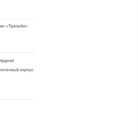
ан «Трильби»
ярдная
иотечный корпус