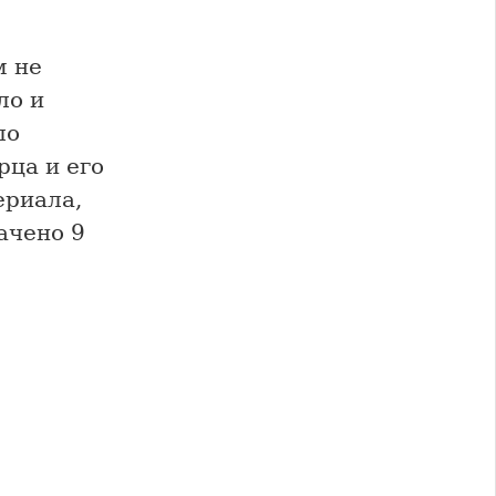
м не
ло и
ло
рца и его
ериала,
ачено 9