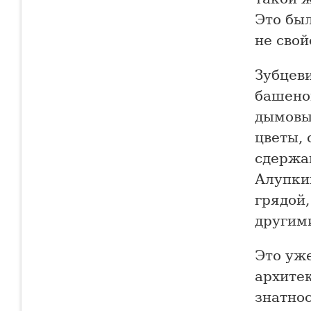
Это был
не сво
Зубцев
башено
дымовы
цветы, 
сдержа
Алупки
грядой,
другим
Это уже
архите
знатнос