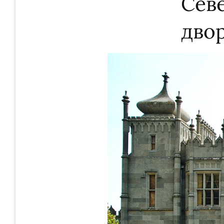
Сев
дво