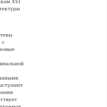
йкам XVI
итектуры
стены
 с
оковые
инальной
—
ранными
выступают
вными
тствует
проемов.