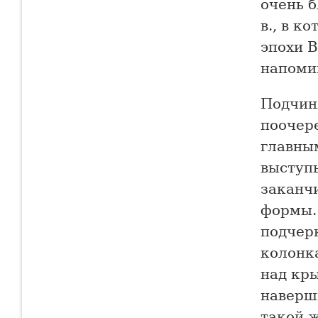
очень 
в., в к
эпохи 
напоми
Подчин
поочер
главны
выступ
заканч
формы.
подчер
колонк
над кр
наверш
такой 