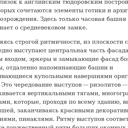
близок к английским тюдоровским постро
оторых сочетаются элементы готики и арх
Возрождения. Здесь только часовая башня
нает о средневековом замке.
яясь строгой ритмичности, из плоскости 
едно выступают центральная часть фасада
м входом, эркеры и замыкающие фасад б
ы, отдаленно напоминающие башни и
ивающиеся купольными навершиями ориг
 Это чередование выступов — ризолитов 
кивается вертикальными тягами, многог
ами, которые, проходя по всему зданию, 
ышей, заканчиваясь красивыми декорати
иями, пинаклями. Ритму выступов соотве
же торжественный ритм больших оконных 