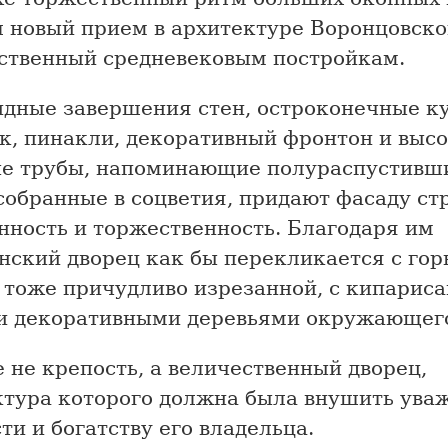
 новый прием в архитектуре Воронцовско
йственный средневековым постройкам.
идные завершения стен, остроконечные к
к, пинакли, декоративный фронтон и выс
е трубы, напоминающие полураспустивш
собранные в соцветия, придают фасаду ст
нность и торжественность. Благодаря им
нский дворец как бы перекликается с гор
 тоже причудливо изрезанной, с кипариса
и декоративными деревьями окружающего
 не крепость, а величественный дворец,
ктура которого должна была внушить ува
ти и богатству его владельца.