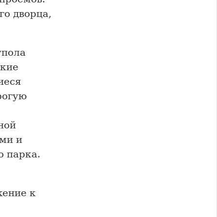
го дворца,
упола
окие
иеся
рогую
ной
ми и
 парка.
жение к