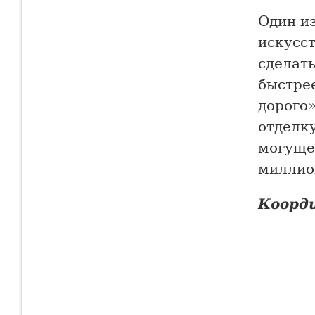
Один и
искусст
сделать
быстрее
дорого»
отделку
могуще
миллио
Коорд