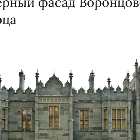
ерный фасад Воронцов
рца