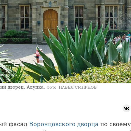
›
мотреть
ий дворец. Алупка.
Фото: ПАВЕЛ СМИРНОВ
ый фасад
Воронцовского дворца
по своему