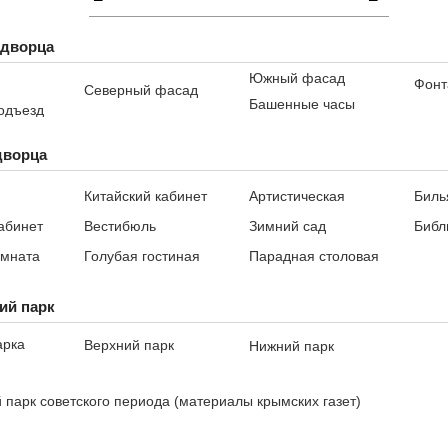
 дворца
Южный фасад
Фонт
Северный фасад
Башенные часы
одъезд
дворца
Китайский кабинет
Артистическая
Биль
абинет
Вестибюль
Зимний сад
Библ
омната
Голубая гостиная
Парадная столовая
ий парк
арка
Верхний парк
Нижний парк
 парк советского периода (материалы крымских газет)