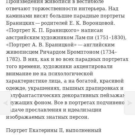
Произведения живописи в вестибюле
отвечают торжественности интерьера. Над
каминами висят большие парадные портреты
Браницких — родителей Е. К. Воронцовой.
«Портрет К. П. Браницкого» написан
австрийским художником Лам-пи (1751–1830),
«Портрет А. В. Браницкой» — английским
живописцем Ричардом Бромптоном (1734–
1782). В них, как и во всех парадных портретах
того времени, художники акцентировали
внимание не на психологической
характеристике лица, а на богатой, красивой
одежде, украшениях, пышных драпировках и
полуфантастических декоративных пейзажах,
служащих фоном. Все в портретах подчинено
задаче прославления и идеализации
изображаемых знатных персон.
Портрет Екатерины II, выполненный