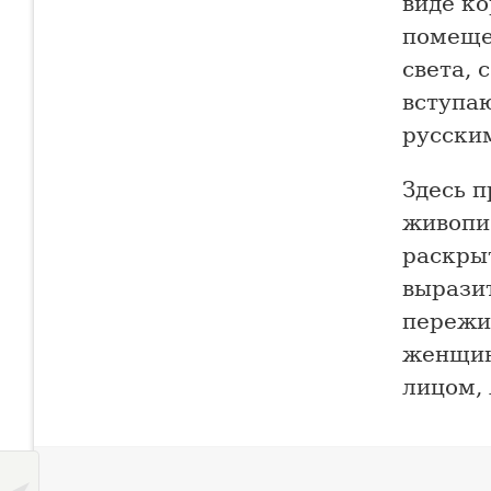
виде к
помеще
света, 
вступаю
русским
Здесь 
живопи
раскрыт
вырази
пережи
женщин
лицом,