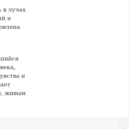
 в лучах
ий и
товлена
вшийся
века,
увства и
ает
м, живым