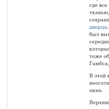
где все
тканью
сохран
дворца
был вы
середин
которым
тоже о
Гамбса
В этой
неогот
окна.
Верхни