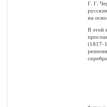
Г. Г. 
русски
на осно
В этой
прослав
(1817–
решени
серебр