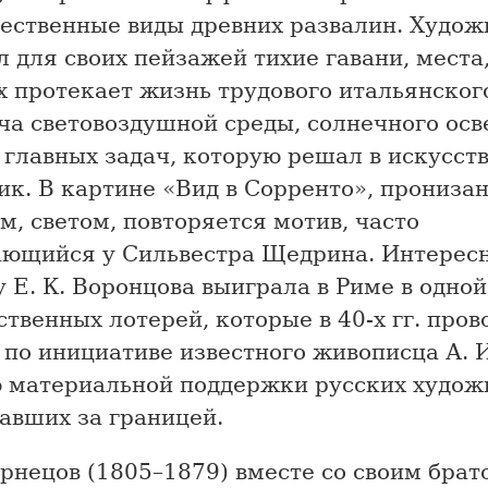
чественные виды древних развалин. Худож
 для своих пейзажей тихие гавани, места,
х протекает жизнь трудового итальянског
ча световоздушной среды, солнечного ос
 главных задач, которую решал в искусст
ик. В картине «Вид в Сорренто», прониза
м, светом, повторяется мотив, часто
ающийся у Сильвестра Щедрина. Интересно
 Е. К. Воронцова выиграла в Риме в одной
твенных лотерей, которые в 40-х гг. пров
по инициативе известного живописца А. 
ю материальной поддержки русских худож
авших за границей.
ернецов (1805–1879) вместе со своим брат