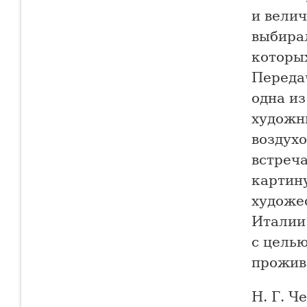
и вели
выбирал
которы
Переда
одна из
художн
воздухо
встреч
картину
художес
Италии 
с цель
прожив
Н. Г. Ч