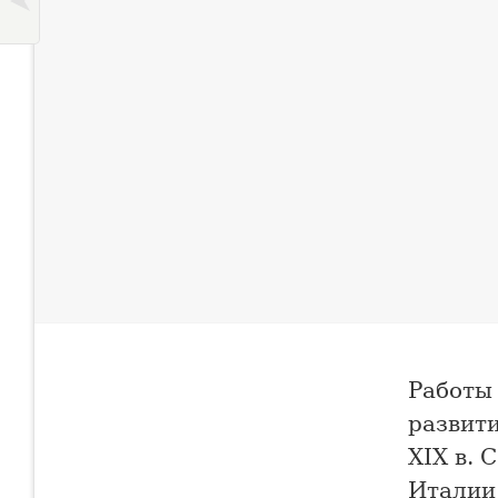
Работы 
развит
XIX в. 
Италии