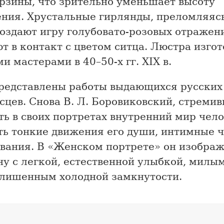
орзины, что зрительно уменьшает высоту
ния. Хрустальные гирлянды, преломляясь
создают игру голубовато-розовых отражен
т в контакт с цветом ситца. Люстра изго
и мастерами в 40–50-х гг. XIX в.
представлены работы выдающихся русских
сцев. Снова В. Л. Боровиковский, стреми
ь в своих портретах внутренний мир чело
ть тонкие движения его души, интимные ч
вания. В «Женском портрете» он изображ
у с легкой, естественной улыбкой, милы
 лишенным холодной замкнутости.