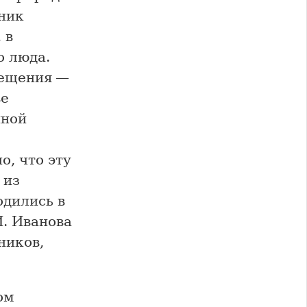
ник
 в
о люда.
вещения —
ве
нной
, что эту
 из
одились в
И. Иванова
ников,
ом