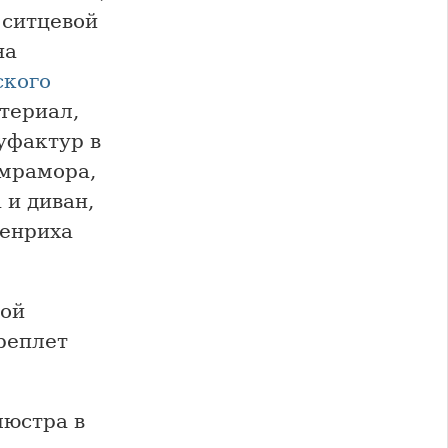
 ситцевой
на
ского
териал,
уфактур в
 мрамора,
 и диван,
Генриха
кой
реплет
люстра в