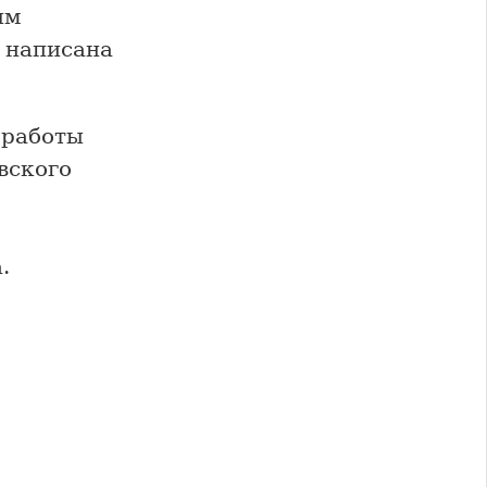
ым
 написана
 работы
вского
.