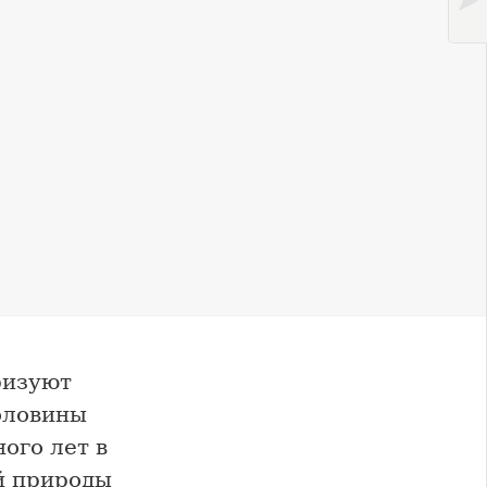
ризуют
оловины
ого лет в
й природы