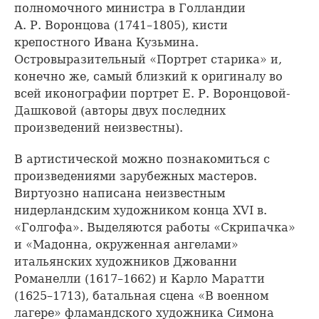
полномочного министра в Голландии
А. Р. Воронцова (1741–1805), кисти
крепостного Ивана Кузьмина.
Островыразительный «Портрет старика» и,
конечно же, самый близкий к оригиналу во
всей иконографии портрет Е. Р. Воронцовой-
Дашковой (авторы двух последних
произведений неизвестны).
В артистической можно познакомиться с
произведениями зарубежных мастеров.
Виртуозно написана неизвестным
нидерландским художником конца XVI в.
«Голгофа». Выделяются работы «Скрипачка»
и «Мадонна, окруженная ангелами»
итальянских художников Джованни
Романелли (1617–1662) и Карло Маратти
(1625–1713), батальная сцена «В военном
лагере» фламандского художника Симона