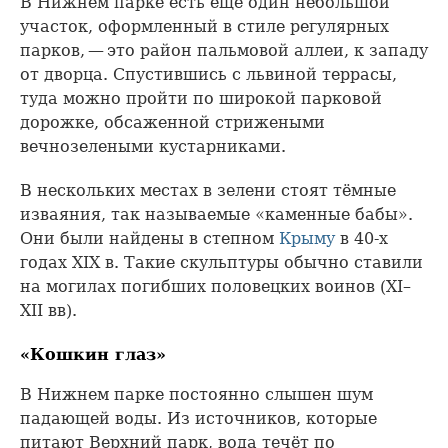
В Нижнем парке есть еще один небольшой
участок, оформленный в стиле регулярных
парков, — это район пальмовой аллеи, к западу
от дворца. Спустившись с львиной террасы,
туда можно пройти по широкой парковой
дорожке, обсаженной стрижеными
вечнозелеными кустарниками.
В нескольких местах в зелени стоят тёмные
изваяния, так называемые «каменные бабы».
Они были найдены в степном
Крыму
в 40-х
годах XIX в. Такие скульптуры обычно ставили
на могилах погибших половецких воинов (XI–
XII вв).
«Кошкин глаз»
В Нижнем парке постоянно слышен шум
падающей воды. Из источников, которые
питают Верхний парк, вода течёт по