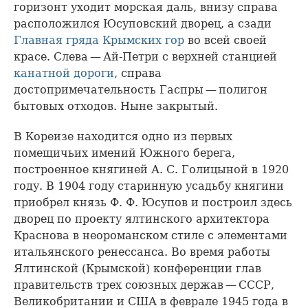
горизонт уходит морская даль, внизу справа
расположился Юсуповский дворец, а сзади
Главная гряда
Крымских гор
во всей своей
красе. Слева — Ай-Петри с верхней станцией
канатной дороги
, справа
достопримечательность Гаспры — полигон
бытовых отходов. Ныне закрытый.
В Кореизе находится одно из первых
помещичьих имений Южного берега,
построенное княгиней А. С. Голицыной в 1920
году. В 1904 году старинную усадьбу княгини
приобрел князь Ф. Ф. Юсупов и построил здесь
дворец по проекту ялтинского архитектора
Краснова в неороманском стиле с элементами
итальянского ренессанса. Во время работы
Ялтинской (Крымской) конференции глав
правительств трех союзных держав — СССР,
Великобритании и США в феврале 1945 года в