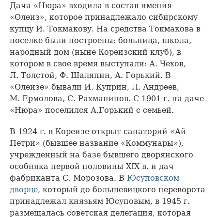
Дача «Нюра» входила в состав имения
«Олеиз», которое принадлежало сибирскому
купцу И. Токмакову. На средства Токмакова в
поселке были построены: больница, школа,
народный дом (ныне Кореизский клуб), в
котором в свое время выступали: А. Чехов,
Л. Толстой, Ф. Шаляпин, А. Горький. В
«Олеизе» бывали И. Куприн, Л. Андреев,
М. Ермолова, С. Рахманинов. С 1901 г. на даче
«Нюра» поселился А.Горький с семьей.
В 1924 г. в Кореизе открыт санаторий «Ай-
Петри» (бывшее название «Коммунары»),
учрежденный на базе бывшего дворянского
особняка первой половины XIX в. и дач
фабриканта С. Морозова. В
Юсуповском
дворце
, который до большевицкого переворота
принадлежал князьям Юсуповым, в 1945 г.
размещалась советская делегация, которая