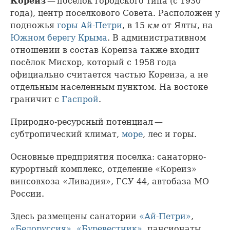
Кореиз
— посёлок городского типа (с 1930
года), центр поселкового Совета. Расположен у
подножья
горы Ай-Петри
, в 15
км
от Ялты, на
Южном берегу Крыма
. В административном
отношении в состав Кореиза также входит
посёлок Мисхор, который с 1958 года
официально считается частью Кореиза, а не
отдельным населенным пунктом. На востоке
граничит с
Гаспрой
.
Природно-ресурсный потенциал —
субтропический климат,
море
, лес и горы.
Основные предприятия поселка: санаторно-
курортный комплекс, отделение «Кореиз»
винсовхоза «Ливадия», ГСУ-44, автобаза МО
России.
Здесь размещены санатории
«Ай-Петри»
,
«Белоруссия»
,
«Буревестник»
, пансионаты