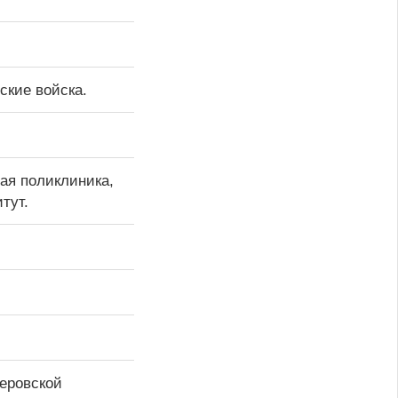
ские войска.
ная поликлиника,
тут.
еровской