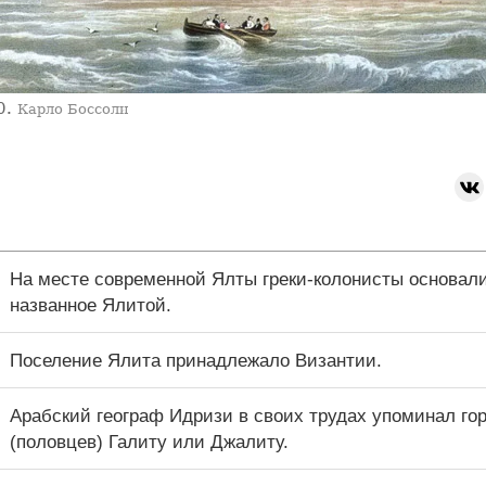
0.
Карло Боссоли
На месте современной Ялты греки-колонисты основали
названное Ялитой.
Поселение Ялита принадлежало Византии.
Арабский географ Идризи в своих трудах упоминал го
(половцев) Галиту или Джалиту.