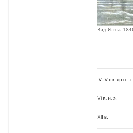
Вид Ялты. 184
IV–V вв. до н. э.
VI в. н. э.
XII в.