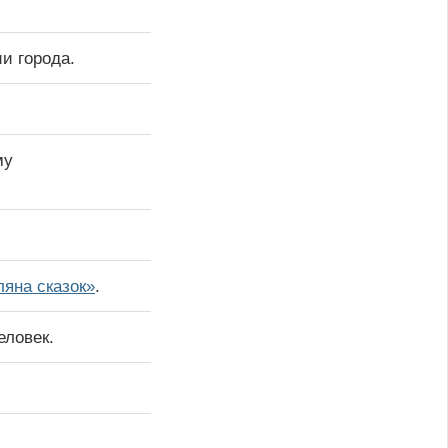
и города.
му
яна сказок»
.
еловек.