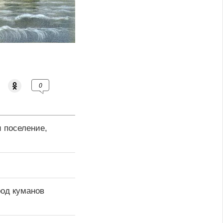
0
 поселение,
род куманов