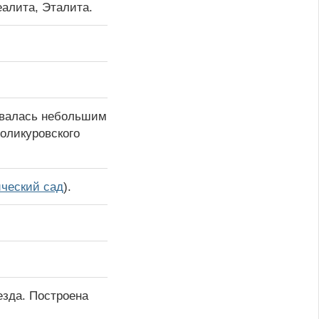
еалита, Эталита.
авалась небольшим
оликуровского
ический сад
).
езда. Построена