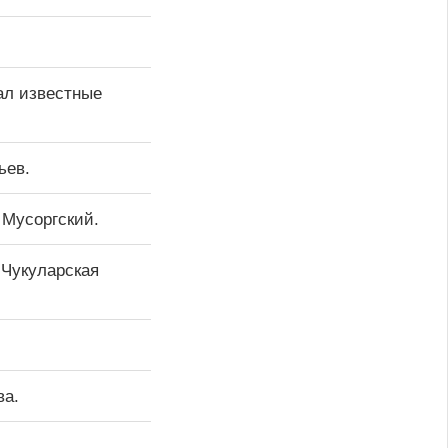
вал известные
ьев.
 Мусоргский.
 Чукуларская
ва.