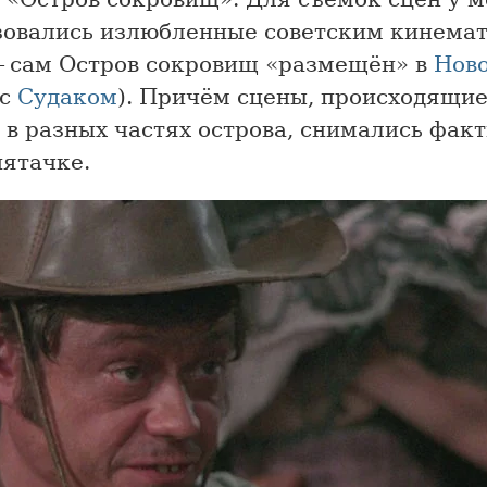
зовались излюбленные советским кинема
— сам Остров сокровищ «размещён» в
Нов
 с
Судаком
). Причём сцены, происходящие
в разных частях острова, снимались фак
пятачке.