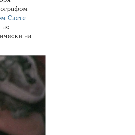
тографом
ом Свете
 по
тически на