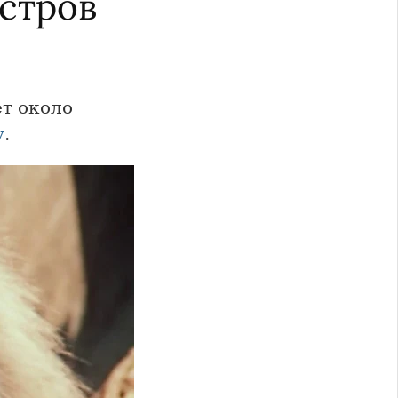
стров
т около
у
.