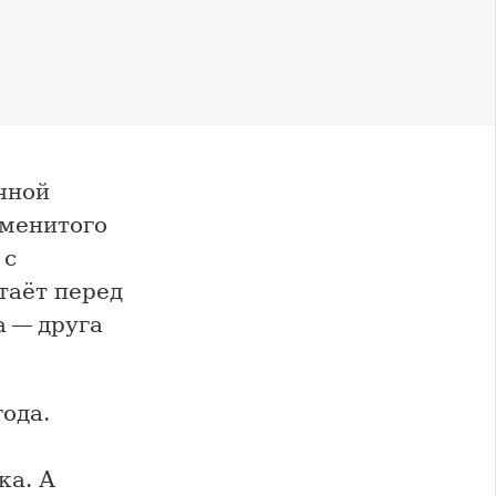
чной
аменитого
 с
таёт перед
а — друга
ода.
ка. А