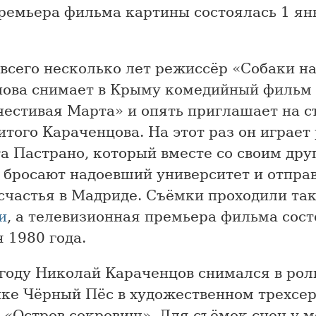
ремьера фильма картины состоялась 1 ян
всего несколько лет режиссёр «Собаки на
нова снимает в Крыму комедийный фильм
честивая Марта» и опять приглашает на 
того Караченцова. На этот раз он играет
а Пастрано, который вместе со своим дру
 бросают надоевший университет и отпра
счастья в Мадриде. Съёмки проходили та
и
, а телевизионная премьера фильма сост
 1980 года.
 году Николай Караченцов снимался в рол
чке Чёрный Пёс в художественном трехсе
 «Остров сокровищ». Для съёмок сцен у 