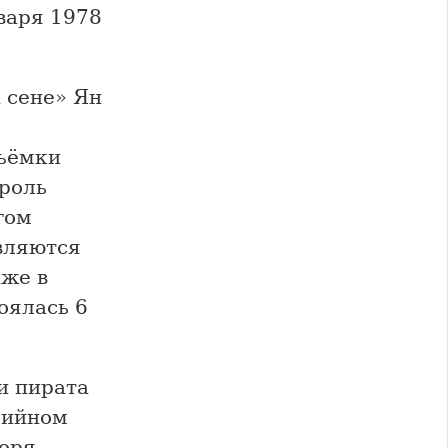
варя 1978
 сене» Ян
съёмки
 роль
гом
вляются
кже в
оялась 6
и пирата
рийном
моря