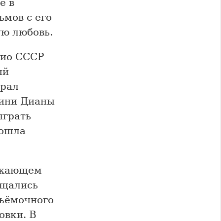
ё в
ьмов с его
ую любовь.
дио СССР
ый
грал
фини Дианы
ыграть
зошла
ужающем
ащались
съёмочного
овки. В