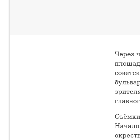
Через 
площад
советск
бульва
зрителя
главно
Съёмки
Начало
окрест