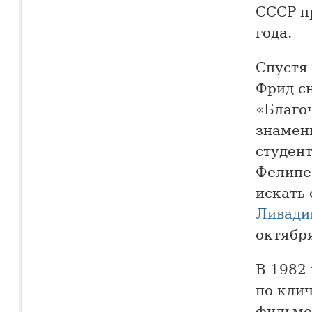
СССР п
года.
Спустя 
Фрид с
«Благо
знамени
студент
Фелипе
искать 
Ливади
октября
В 1982
по кли
фильме