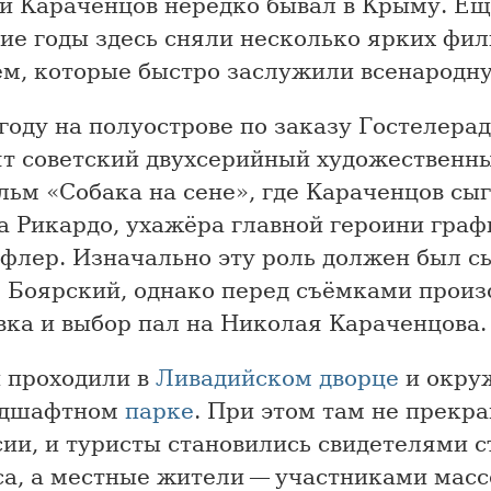
й Караченцов нередко бывал в Крыму. Ещ
ие годы здесь сняли несколько ярких фил
ем, которые быстро заслужили всенародн
году на полуострове по заказу Гостелера
ят советский двухсерийный художественн
ьм «Собака на сене», где Караченцов сы
а Рикардо, ухажёра главной героини гра
ьфлер. Изначально эту роль должен был с
 Боярский, однако перед съёмками прои
вка и выбор пал на Николая Караченцова.
 проходили в
Ливадийском дворце
и окр
ндшафтном
парке
. При этом там не прекр
сии, и туристы становились свидетелями 
са, а местные жители — участниками масс