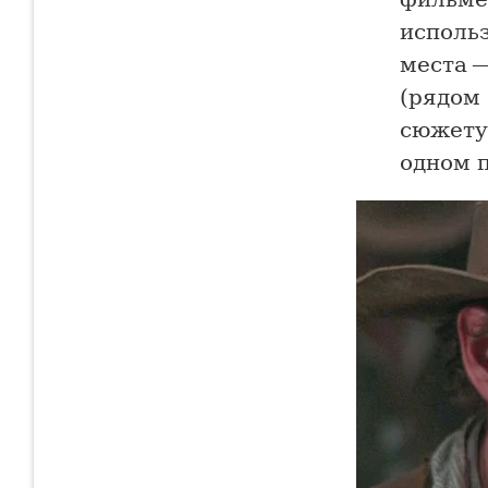
исполь
места 
(рядом
сюжету 
одном 