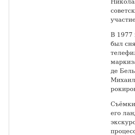
Никола
советск
участи
В 1977 
был сн
телефил
маркиз
де Бел
Михаил
рокиро
Съёмки
его ла
экскур
процес