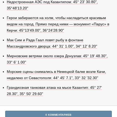
Недостроенная АЭС под Казантипом: 45° 23' 30.80",
35°48'13.20"
Герои забираются на холм, чтобы насладиться красивым
видом на город. Прямо перед ними — монумент «Парус» в
Керчи: 45°13'49.00", 36°24'28.90"
Мак Сим и Рада Гаал ловят рыбу в фонтане
Массандровского дворца: 44° 31' 1.00", 34° 12' 8.20"
Мирновские ветряки около озера Донузлав: 45° 19' 48.30",
33° 6' 1.00"
Морские сцены снимались в Немецкой балке возле Качи,
недалеко от Севастополя: 44° 45' 7.1", 33° 32 '32.30"
Грандиозная танковая атака на мысе Казантип: 45° 27'
28.30", 35° 50' 29.60"
0 КОММЕНТАРИЕВ