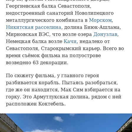
Георгиевская балка Севастополя,
недостроенный санаторий Новолипецкого
металлургического комбината в
Морском
,
Никитская расселина
, долина Биюк-Ашлама,
Мирновская ВЭС, что возле озера
Донузлав
,
Немецкая балка возле
Качи
, недалеко от
Севастополя, Старокрымский карьер. Всего во
время съёмок фильма на полуострове
возведено 63 декорации.
По сюжету фильма, у главного героя
разбивается корабль. Пытаясь разобраться,
где же он находится, Мак Сим взбирается на
горку. Это Армутлукская долина, рядом с ней
расположен Коктебель.