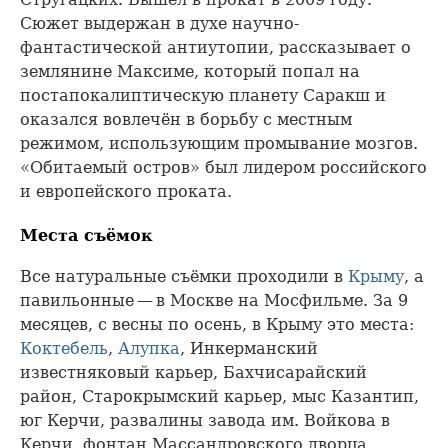
Сюжет выдержан в духе научно-
фантастической антиутопии, рассказывает о
землянине Максиме, который попал на
постапокалиптическую планету Саракш и
оказался вовлечён в борьбу с местным
режимом, использующим промывание мозгов.
«Обитаемый остров» был лидером российского
и европейского проката.
Места съёмок
Все натуральные съёмки проходили в
Крыму
, а
павильонные — в Москве на Мосфильме. За 9
месяцев, с весны по осень, в Крыму это места:
Коктебель
,
Алупка
, Инкерманский
известняковый карьер, Бахчисарайский
район, Старокрымский карьер, мыс Казантип,
юг Керчи, развалины завода им. Войкова в
Керчи, фонтан Массандровского дворца,