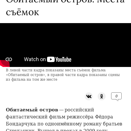
съёмок
В левой части кадра показаны места съёмок фильма
«Обитаемый остров», в правой части кадра показаны сцены
из фильма на том же месте
0
Обитаемый остров
— российский
фантастический фильм режиссёра Фёдора
Бондарчука по одноимённому роману братьев
Стругацких. Вышел в прокат в 2009 году.