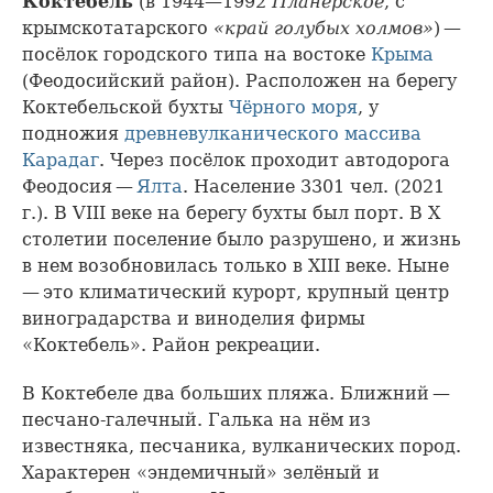
Коктебель
(в 1944—1992
Планерское
, с
крымскотатарского
«край голубых холмов»
) —
посёлок городского типа на востоке
Крыма
(Феодосийский район). Расположен на берегу
Коктебельской бухты
Чёрного моря
, у
подножия
древневулканического массива
Карадаг
. Через посёлок проходит автодорога
Феодосия —
Ялта
. Население 3301 чел. (2021
г.). В VIII веке на берегу бухты был порт. В X
столетии поселение было разрушено, и жизнь
в нем возобновилась только в XIII веке. Ныне
— это климатический курорт, крупный центр
виноградарства и виноделия фирмы
«Коктебель». Район рекреации.
В Коктебеле два больших пляжа. Ближний —
песчано-галечный. Галька на нём из
известняка, песчаника, вулканических пород.
Характерен «эндемичный» зелёный и