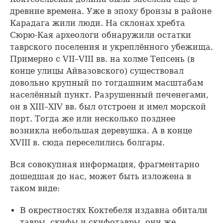
древние времена. Уже в эпоху бронзы в районе
Карадага жили люди. На склонах хребта
Сюрю-Кая археологи обнаружили остатки
таврского поселения и укреплённого убежища.
Примерно с VII–VIII вв. на холме Тепсень (в
конце улицы Айвазовского) существовал
довольно крупный по тогдашним масштабам
населённый пункт. Разрушенный печенегами,
он в XIII–XIV вв. был отстроен и имел морской
порт. Тогда же или несколько позднее
возникла небольшая деревушка. А в конце
XVIII в. сюда переселились болгары.
Вся совокупная информация, фрагментарно
дошедшая до нас, может быть изложена в
таком виде:
В окрестностях Коктебеля издавна обитали
тавры, скифы и скифотавры, они же