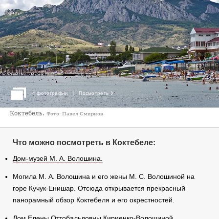
›
4 фотографии
Посмотреть
Коктебель.
Фото: Павел Смирнов
Что можно посмотреть в Коктебеле:
Дом-музей М. А. Волошина.
Могила М. А. Волошина и его жены М. С. Волошиной на
горе Кучук-Енишар. Отсюда открывается прекрасный
панорамный обзор Коктебеля и его окрестностей.
Дом Елены Оттобальдовны Кириенко-Волошиной.