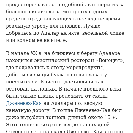
предостеречь вас от подобной авантюры из-за
большого количества моторных водных
средств, представляющих в последние время
реальную угрозу для пловцов. Лучше
добраться до Адалар на яхте, весельной лодке
или водном велосипеде.
В начале XX в. на ближнем к берегу Адаларе
находился экзотический ресторан «Венеция»,
где подавались к столу морепродукты,
добытые из моря буквально на глазах у
посетителей. Клиенты доставлялись в
ресторан на лодках. В начале прошлого века
были также планы проложить от скалы
Дженевез-Кая
на Адалары подвесную
канатную дорогу. В толще Дженевез-Кая был
даже вырублен тоннель длиной около 15
м
.
Этот тоннель сохранился до наших дней.
Отверстие его на скале Дженевез-Кая хорошо