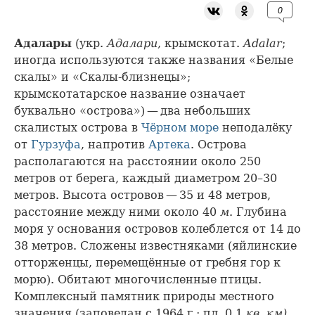
0
Адалары
(укр.
Адалари
, крымскотат.
Adalar
;
иногда используются также названия «Белые
скалы» и «Скалы-близнецы»;
крымскотатарское название означает
буквально «острова») — два небольших
скалистых острова в
Чёрном море
неподалёку
от
Гурзуфа
, напротив
Артека
. Острова
располагаются на расстоянии около 250
метров от берега, каждый диаметром 20–30
метров. Высота островов — 35 и 48 метров,
расстояние между ними около 40
м
. Глубина
моря у основания островов колеблется от 14 до
38 метров. Сложены известняками (яйлинские
отторженцы, перемещённые от гребня гор к
морю). Обитают многочисленные птицы.
Комплексный памятник природы местного
значения (заповедан с 1964 г.; пл. 0,1
кв. км)
.