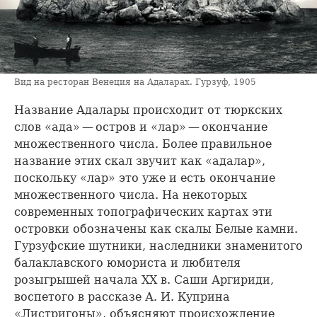
Вид на ресторан Венеция на Адаларах. Гурзуф, 1905
Название Адалары происходит от тюркских
слов «ада» — остров и «лар» — окончание
множественного числа. Более правильное
название этих скал звучит как «адалар»,
поскольку «лар» это уже и есть окончание
множественного числа. На некоторых
современных топографических картах эти
островки обозначены как скалы Белые камни.
Гурзуфские шутники, наследники знаменитого
балаклавского юмориста и любителя
розыгрышей начала XX в. Саши Аргириди,
воспетого в рассказе А. И. Куприна
«Листригоны», объясняют происхождение