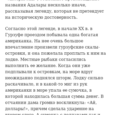
названия Адалары несколько иначе,
рассказывая легенду, которая не претендует
на историческую достоверность.
Согласно этой легенде, в начале XX в. в
Гурзуфе проездом побывала одна богатая
американка. На нее очень большое
впечатление произвели гурзуфские скалы-
островки, и она пожелала проплыть к ним на
лодке. Местные рыбаки согласились
выполнить ее желание. Когда они уже
подплывали к островкам, на море вдруг
неожиданно поднялся шторм. Лодку сильно
раскачивало, и в какой-то миг из рук
американки в море упала ее сумочка, в
которой находилась большая сумма денег. В
отчаянии дама громко воскликнула: «Ай,
доллары!», причем сделала ударение на
втором слоге. А сумочка с долларами так и