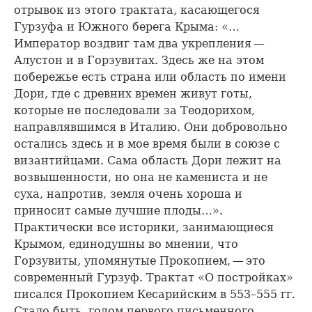
отрывок из этого трактата, касающегося
Гурзуфа и Южного берега Крыма: «…
Император воздвиг там два укрепления —
Алустон и в Горзувитах. Здесь же на этом
побережье есть страна или область по имени
Дори, где с древних времен живут готы,
которые не последовали за Теодорихом,
направлявшимся в Италию. Они добровольно
остались здесь и в мое время были в союзе с
византийцами. Сама область Дори лежит на
возвышенности, но она не камениста и не
суха, напротив, земля очень хороша и
приносит самые лучшие плоды…».
Практически все историки, занимающиеся
Крымом, единодушны во мнении, что
Горзувиты, упомянутые Прокопием, — это
современный Гурзуф. Трактат «О постройках»
писался Прокопием Кесарийским в 553–555 гг.
Стало быть, годом первого письменного