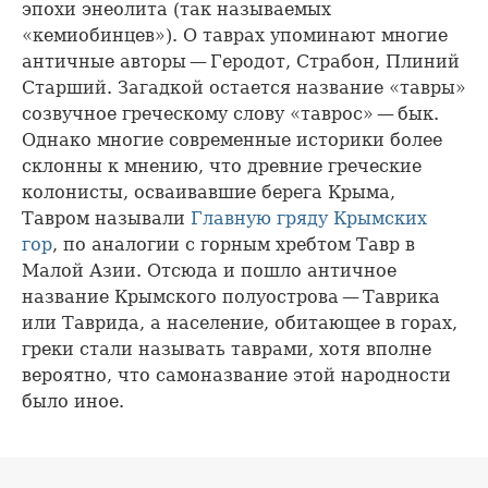
эпохи энеолита (так называемых
«кемиобинцев»). О таврах упоминают многие
античные авторы — Геродот, Страбон, Плиний
Старший. Загадкой остается название «тавры»
созвучное греческому слову «таврос» — бык.
Однако многие современные историки более
склонны к мнению, что древние греческие
колонисты, осваивавшие берега Крыма,
Тавром называли
Главную гряду
Крымских
гор
, по аналогии с горным хребтом Тавр в
Малой Азии. Отсюда и пошло античное
название Крымского полуострова — Таврика
или Таврида, а население, обитающее в горах,
греки стали называть таврами, хотя вполне
вероятно, что самоназвание этой народности
было иное.