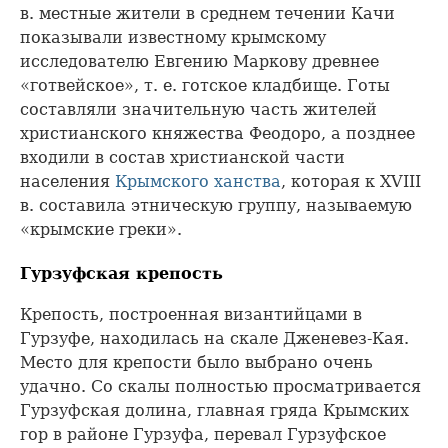
в. местные жители в среднем течении Качи
показывали известному крымскому
исследователю Евгению Маркову древнее
«готвейское», т. е. готское кладбище. Готы
составляли значительную часть жителей
христианского княжества Феодоро, а позднее
входили в состав христианской части
населения
Крымского ханства
, которая к XVIII
в. составила этническую группу, называемую
«крымские греки».
Гурзуфская крепость
Крепость, построенная византийцами в
Гурзуфе, находилась на скале Дженевез-Кая.
Место для крепости было выбрано очень
удачно. Со скалы полностью просматривается
Гурзуфская долина, главная гряда Крымских
гор в районе Гурзуфа, перевал Гурзуфское