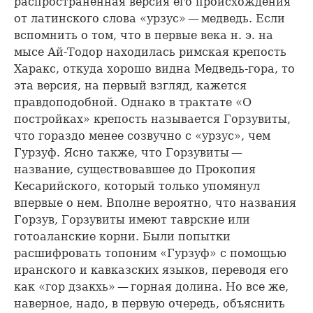
распространенная версия его происхождения
от латинского слова «урзус» — медведь. Если
вспомнить о том, что в первые века н. э. на
мысе Ай-Тодор находилась римская крепость
Харакс, откуда хорошо видна Медведь-гора, то
эта версия, на первый взгляд, кажется
правдоподобной. Однако в трактате «О
постройках» крепость называется Горзувиты,
что гораздо менее созвучно с «урзус», чем
Гурзуф. Ясно также, что Горзувиты —
название, существовавшее до Прокопия
Кесарийского, который только упомянул
впервые о нем. Вполне вероятно, что названия
Горзув, Горзувиты имеют таврские или
готоаланские корни. Были попытки
расшифровать топоним «Гурзуф» с помощью
иранского и кавказских языков, переводя его
как «гор дзакхь» — горная долина. Но все же,
наверное, надо, в первую очередь, объяснить