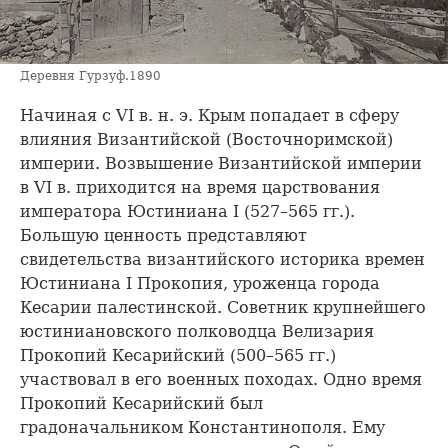
Деревня Гурзуф.1890
Начиная с VI в. н. э. Крым попадает в сферу
влияния Византийской (Восточноримской)
империи. Возвышение Византийской империи
в VI в. приходится на время царствования
императора Юстиниана I (527–565 гг.).
Большую ценность представляют
свидетельства византийского историка времен
Юстиниана I Прокопия, уроженца города
Кесарии палестинской. Советник крупнейшего
юстиниановского полководца Велизария
Прокопий Кесарийский (500–565 гг.)
участвовал в его военных походах. Одно время
Прокопий Кесарийский был
градоначальником Константинополя. Ему