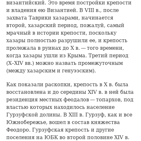
византийский. Это время постройки крепости
и владения ею Византией. В VIII в., после
захвата Таврики хазарами, начинается
второй, хазарский период, пожалуй, самый
мрачный в истории крепости, поскольку
хазары полностью разрушили ее, и крепость
пролежала в руинах до X в. — того времени,
когда хазары ушли из Крыма. Третий период
(X–XIV вв.) можно назвать промежуточным
(между хазарским и генуэзским).
Как показали раскопки, крепость в X в. была
восстановлена и до середины XIV в. в ней была
резиденция местных феодалов — топархов, под
властью которых находилось население
Гурзуфской долины. В XIII в. Гурзуф, как и все
Южнобережье, вошел в состав княжества
Феодоро. Гурзуфская крепость и другие
поселения на ЮБК во второй половине XIV в.