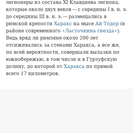
легионеры из состава XI Клавдиева легиона,
которые около двух веков — с середины I в. н. э.
до середины III в. н. э. — размещались в
римской крепости
Харакс
на мысе
Ай-Тодор
(в
районе современного
«Ласточкина гнезда»
).
Ведь вряд ли римляне около 200 лет
отсиживались за стенами Харакса, а все же,
по всей вероятности, совершали вылазки по
южнобережью, в том числе и в Гурзуфскую
долину, до которой от
Харакса
по прямой
всего 17 километров.