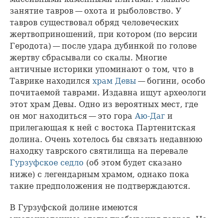
занятие тавров — охота и рыболовство. У
тавров существовал обряд человеческих
жертвоприношений, при котором (по версии
Геродота) — после удара дубинкой по голове
жертву сбрасывали со скалы. Многие
античные историки упоминают о том, что в
Таврике находился
храм Девы
— богини, особо
почитаемой таврами. Издавна ищут археологи
этот храм Девы. Одно из вероятных мест, где
он мог находиться — это гора
Аю-Даг
и
прилегающая к ней с востока Партенитская
долина. Очень хотелось бы связать недавнюю
находку таврского святилища на перевале
Гурзуфское седло
(об этом будет сказано
ниже) с легендарным храмом, однако пока
такие предположения не подтверждаются.
В Гурзуфской долине имеются