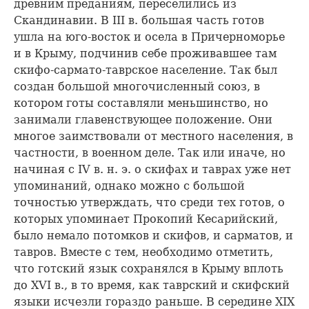
древним преданиям, переселились из
Скандинавии. В III в. большая часть готов
ушла на юго-восток и осела в Причерноморье
и в Крыму, подчинив себе проживавшее там
скифо-сармато-таврское население. Так был
создан большой многочисленный союз, в
котором готы составляли меньшинство, но
занимали главенствующее положение. Они
многое заимствовали от местного населения, в
частности, в военном деле. Так или иначе, но
начиная с IV в. н. э. о скифах и таврах уже нет
упоминаний, однако можно с большой
точностью утверждать, что среди тех готов, о
которых упоминает Прокопий Кесарийский,
было немало потомков и скифов, и сарматов, и
тавров. Вместе с тем, необходимо отметить,
что готский язык сохранялся в Крыму вплоть
до XVI в., в то время, как таврский и скифский
языки исчезли гораздо раньше. В середине XIX