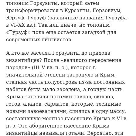
топоним Горзувиты, который затем
трансформировался в Курсанты, Горзовиум,
Юрзуф, Гурзуф (различные названия Гурзуфа
в VI–XX вв.). Так или иначе, но топоним
«Гурзуф» пока еще остается загадкой для
современных лингвистов.
А кто же заселял Горзувиты до прихода
византийцев? После «великого переселения
народов» (III–V вв. н. э.), которое в
значительной степени затронуло и Крым,
степная часть полуострова из-за постоянных
набегов была мало заселена, а горную часть
Крыма заселяли потомки тавров, скифов,
готов, аланов, сарматов, которые, теснимые
новыми завоевателями, слились в одну массу,
составившую местное население Крыма к VI в.
н. э. Это аборигенное население Крыма
византийцы называли готами. Вероятно, эти