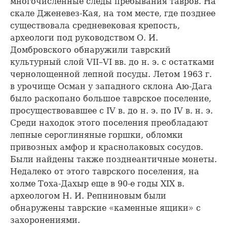
многочисленные следы пребывания тавров. На
скале Дженевез-Кая, на том месте, где позднее
существовала средневековая крепость,
археологи под руководством О. И.
Домбровского обнаружили таврский
культурный слой VII–VI вв. до н. э. с остатками
чернолощенной лепной посуды. Летом 1963 г.
в урочище Осман у западного склона Аю-Дага
было раскопано большое таврское поселение,
просуществовавшее с IV в. до н. э. по IV в. н. э.
Среди находок этого поселения преобладают
лепные сероглиняные горшки, обломки
привозных амфор и краснолаковых сосудов.
Были найдены также позднеантичные монеты.
Недалеко от этого таврского поселения, на
холме Тоха-Дахыр еще в 90-е годы XIX в.
археологом Н. И. Репниновым были
обнаружены таврские «каменные ящики» с
захоронениями.