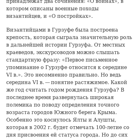
принадлежат два сочинения: «О войнах», в
котором описаны военные походы
византийцев, и «О постройках».
Византийцами в Гурзуфе была построена
крепость, которая сыграла значительную роль
в дальнейшей истории Гурзуфа. От местных
краеведов, экскурсоводов можно слышать
стандартную фразу: «Первое письменное
упоминание о Гурзуфе относится к середине
VI в.». Это несомненно правильно. Но ведь
середина VI в. — понятие растяжимое. Какой
же год считать годом рождения Гурзуфа? В
последнее время развернулась широкая
полемика по поводу определения точного
возраста городов Южного берега Крыма.
Особенно это коснулось Ялты и Алушты,
которая в 2002 г. будет отмечать 100-летие со
дня присвоения ей статуса города. Но до сих