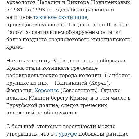
археологов Наталии и Виктора Новиченковых
с 1981 по 1993 гг. Здесь было раскопано
античное
таврское святилище
,
просуществовавшее с III в. до н. э. по III в. н. э.
Рядом со святилищем обнаружены остатки
более позднего средневекового христианского
храма.
Начиная с конца VII в. до н. э. на побережье
Крыма стали возникать греческие
рабовладельческие города-колонии. Наиболее
крупные из них — Пантикапей (Керчь),
Феодосия,
Херсонес
(Севастополь). Однако
пока на Южном берегу Крыма, и в том числе в
Гурзуфской долине, следов греческих
поселений не обнаружено.
С большой степенью вероятности можно
утверждать, что в
Гурзуфе
побывали римские