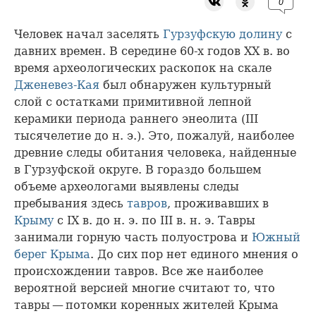
0
Человек начал заселять
Гурзуфскую долину
с
давних времен. В середине 60-х годов XX в. во
время археологических раскопок на скале
Дженевез-Кая
был обнаружен культурный
слой с остатками примитивной лепной
керамики периода раннего энеолита (III
тысячелетие до н. э.). Это, пожалуй, наиболее
древние следы обитания человека, найденные
в Гурзуфской округе. В гораздо большем
объеме археологами выявлены следы
пребывания здесь
тавров
, проживавших в
Крыму
с IX в. до н. э. по III в. н. э. Тавры
занимали горную часть полуострова и
Южный
берег Крыма
. До сих пор нет единого мнения о
происхождении тавров. Все же наиболее
вероятной версией многие считают то, что
тавры — потомки коренных жителей Крыма