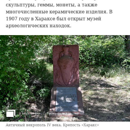
скульптуры, геммы, монеты, а также
многочисленные керамические изделия. В
1907 году в Хараксе был открыт музей
археологических находок.
›
2 фотографии
Посмотреть
Античный некрополь IV века. Крепость «Харакс»