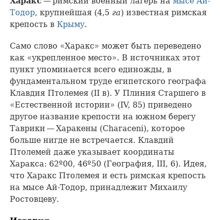
Харакс
— римский военный лагерь на
мысе Ай-
Тодор
, крупнейшая (4,5
га
) известная римская
крепость в
Крыму
.
Само слово «Харакс» может быть переведено
как «укрепленное место». В источниках этот
пункт упоминается всего единожды, в
фундаментальном труде египетского географа
Клавдия Птолемея (II в). У Плиния Старшего в
«Естественной истории» (IV, 85) приведено
другое название крепости на южном берегу
Таврики — Харакены (Characeni), которое
больше нигде не встречается. Клавдий
Птолемей даже указывает координаты
Харакса: 62º00, 46º50 (География, III, 6). Идея,
что Харакс Птолемея и есть римская крепость
на мысе Ай-Тодор, принадлежит Михаилу
Ростовцеву.