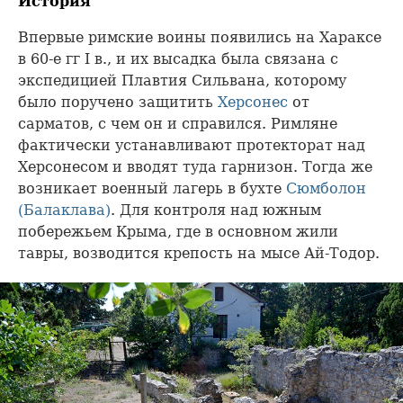
История
Впервые римские воины появились на Хараксе
в 60-е гг I в., и их высадка была связана с
экспедицией Плавтия Сильвана, которому
было поручено защитить
Херсонес
от
сарматов, с чем он и справился. Римляне
фактически устанавливают протекторат над
Херсонесом и вводят туда гарнизон. Тогда же
возникает военный лагерь в бухте
Сюмболон
(Балаклава)
. Для контроля над южным
побережьем Крыма, где в основном жили
тавры, возводится крепость на мысе Ай-Тодор.