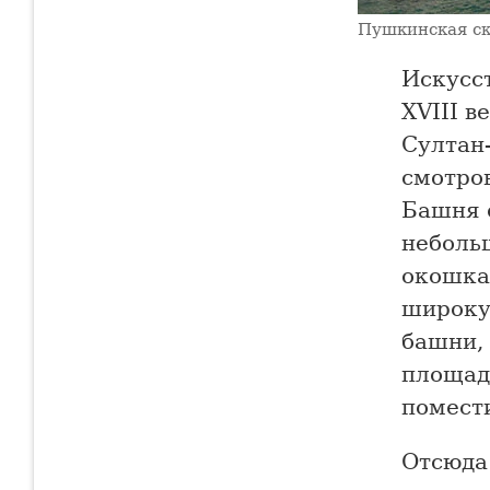
Пушкинская ск
Искусс
XVIII в
Султан
смотро
Башня с
неболь
окошка
широкую
башни,
площад
помест
Отсюда