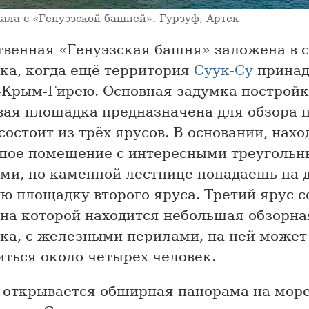
ала с «Генуэзской башней». Гурзуф, Артек
твенная «Генуэзская башня» заложена в 
ека, когда ещё территория
Суук-Су
принад
-Крым-Гирею. Основная задумка построй
вая площадка предназначена для обзора 
остоит из трёх ярусов. В основании, нахо
шое помещение с интересными треуголь
ми, по каменной лестнице попадаешь на 
 площадку второго яруса. Третий ярус с
 на которой находится небольшая обзорна
ка, с железными перилами, на ней может
иться около четырех человек.
 открывается обширная панорама на море