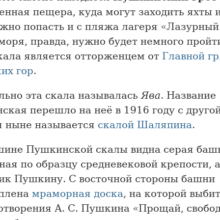
енная пещера, куда могут заходить яхты и
ожно попасть и с пляжа лагеря «Лазурный
моря, правда, нужно будет немного пройти
Скала является отторженцем от
Главной г
их гор
.
льно эта скала называлась
Ява
. Название
кая перешло на неё в 1916 году с другой
я ныне называется
скалой Шаляпина
.
шине Пушкинской скалы видна серая баш
ная по образцу средневековой крепости, 
ик Пушкину. С восточной стороны башни
плена
мраморная доска
, на которой выби
хотворения А. С. Пушкина «Прощай, свобо