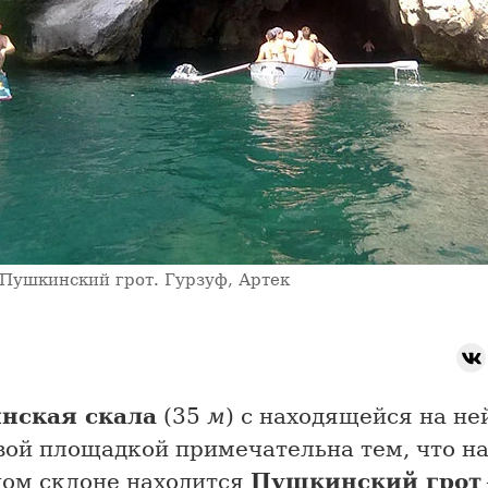
Пушкинский грот. Гурзуф, Артек
нская скала
(35
м
) с находящейся на не
вой площадкой примечательна тем, что на
ном склоне находится
Пушкинский грот