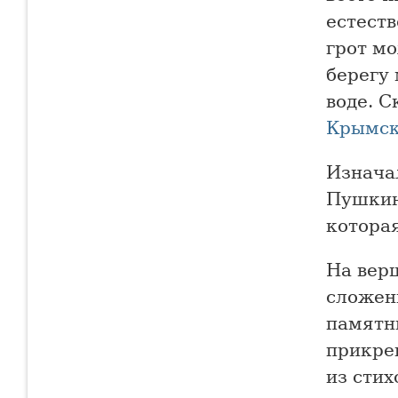
естеств
грот м
берегу 
воде. 
Крымск
Изнача
Пушкинс
котора
На вер
сложен
памятн
прикре
из сти