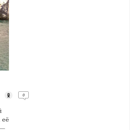
0
й
 её
—