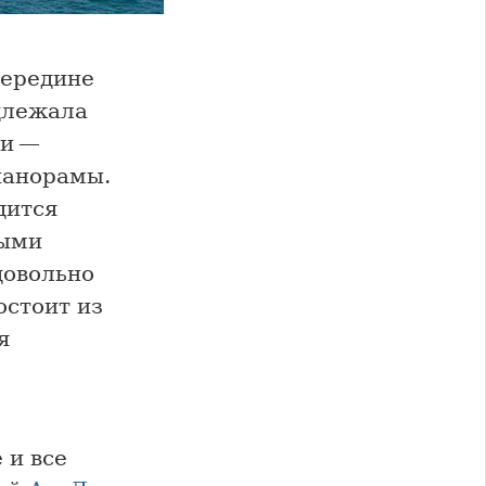
середине
лежала
ки —
панорамы.
дится
ными
довольно
остоит из
я
 и все