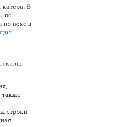
 катера. В
» по
 по пояс в
ряды
 скалы,
ня,
а также
ты строки
дная