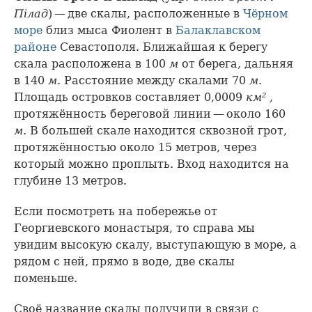
Пілад
) — две скалы, расположенные в
Чёрном
море
близ мыса Фиолент в
Балаклавском
районе
Севастополя. Ближайшая к берегу
скала расположена в 100
м
от берега, дальняя
в 140
м
. Расстояние между скалами 70
м
.
Площадь островков составляет 0,0009
км²
,
протяжённость береговой линии — около 160
м
. В большей скале находится сквозной грот,
протяжённостью около 15 метров, через
который можно проплыть. Вход находится на
глубине 13 метров.
Если посмотреть на побережье от
Георгиевского монастыря, то справа мы
увидим высокую скалу, выступающую в море, а
рядом с ней, прямо в воде, две скалы
поменьше.
Своё название скалы получили в связи с