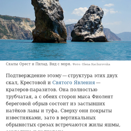
Скалы Орест и Пилад. Вид с моря.
Фото: Olena Kachurovska
Подтверждение этому — структура этих двух
скал, Крестовой и
Святого Явления
—
кратеров-паразитов. Она полностью
трубчатая, а с обеих сторон мыса Фиолент
береговой обрыв состоит из застывших
натёков лавы и туфа. Сверху они покрыты
известняками, зато в вертикальных
обрывистых срезах встречаются жилы яшмы,