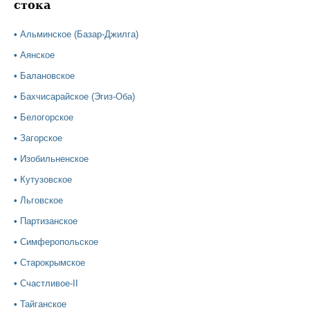
стока
•
Альминское (Базар-Джилга)
•
Аянское
•
Балановское
•
Бахчисарайское (Эгиз-Оба)
•
Белогорское
•
Загорское
•
Изобильненское
•
Кутузовское
•
Льговское
•
Партизанское
•
Симферопольское
•
Старокрымское
•
Счастливое-II
•
Тайганское