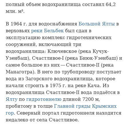
полный объем водохранилища составил 64,2
млн. м³.
В 1964 г. для водоснабжения
Большой Ялты
в
верховьях
реки Бельбек
был сдан в
эксплуатацию комплекс гидротехнических
сооружений, включающий три
водохранилища: Ключевское (река Кучук-
Узенбаш), Счастливое-I (река Биюк-Узенбаш) и
самое большое из них — Счастливое-II (река
Манаготра). В него по трубопроводу поступает
вода из Загорского водохранилища, которое
начали строить в 1975 г. на реке Кача. Из
водохранилища Счастливое-II вода подаётся в
Ялту
по
гидротоннелю
длиной 7200 м,
пробитому в толще
Главной гряды
Крымских
гор
. Северный портал гидротоннеля находится
недалеко от села Счастливое.