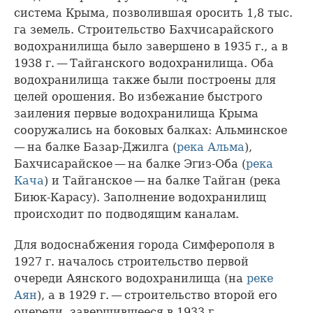
система Крыма, позволившая оросить 1,8 тыс.
га земель. Строительство Бахчисарайского
водохранилища было завершено в 1935 г., а в
1938 г. — Тайганского водохранилища. Оба
водохранилища также были построены для
целей орошения. Во избежание быстрого
заиления первые водохранилища Крыма
сооружались на боковых балках: Альминское
— на балке Базар-Джилга (
река Альма
),
Бахчисарайское — на балке Эгиз-Оба (
река
Кача
) и Тайганское — на балке Тайган (река
Биюк-Карасу). Заполнение водохранилищ
происходит по подводящим каналам.
Для водоснабжения города Симферополя в
1927 г. началось строительство первой
очереди Аянского водохранилища (на
реке
Аян
), а в 1929 г. — строительство второй его
очереди, завершившееся в 1933 г.