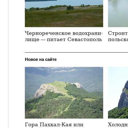
Чернореченское во­дох­ра­ни­
Строит
ли­ще — питает Севастополь
польс­
Новое на сайте
Гора Пахкал-Кая или
Холодн