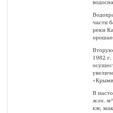
водосн
Водохра
части б
реки К
орошае
Вторую
1982 г
осущес
увелич
«Крымв
В наст
млн. м³
км
; ма