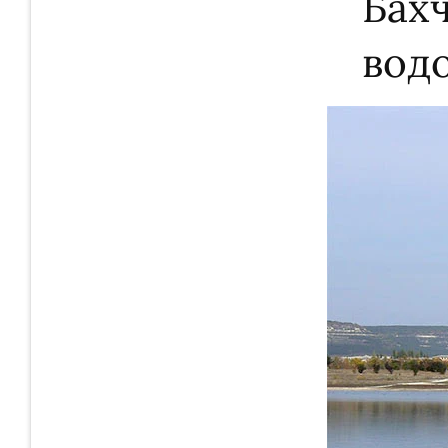
Бах
вод