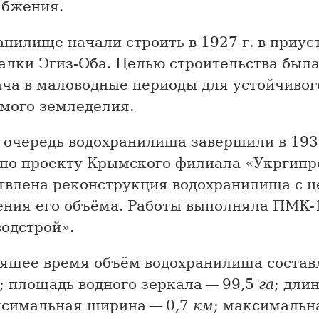
абжения.
нилище начали строить в 1927 г. в приус
алки Эгиз-Оба. Целью строительства был
ача в маловодные периоды для устойчивог
мого земледелия.
 очередь водохранилища завершили в 1935
. по проекту Крымского филиала «Укргипр
твлена реконструкция водохранилища с 
ения его объёма. Работы выполняла ПМК-
одстрой».
оящее время объём водохранилища состав
; площадь водного зеркала — 99,5
га
; длин
ксимальная ширина — 0,7
км
; максимальн