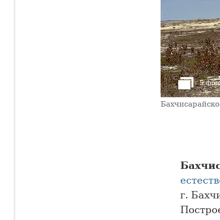
5 фот
Бахчисарайско
Бахчис
естеств
г. Бахч
Построе