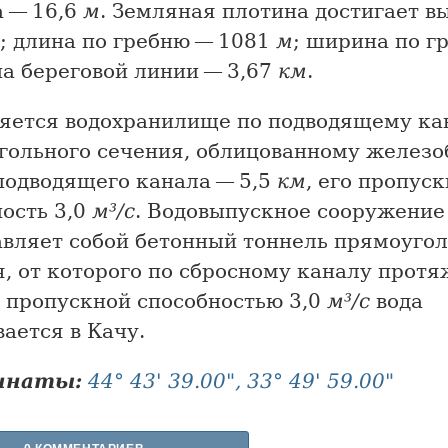
а — 16,6
м
. Земляная плотина достигает в
; длина по гребню — 1081
м
; ширина по г
на береговой линии — 3,67
км
.
яется водохранилище по подводящему ка
гольного сечения, облицованному железо
подводящего канала — 5,5
км
, его пропус
ость 3,0
м³/с
. Водовыпускное сооружение
авляет собой бетонный тоннель прямоугол
я, от которого по сбросному каналу прот
 пропускной способностью 3,0
м³/с
вода
ается в Качу.
инаты:
44° 43' 39.00", 33° 49' 59.00"