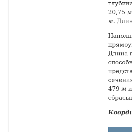
глубин
20,75
м
м
. Дли
Наполн
прямоу
Длина 
способн
предст
сечени
479
м
и
сбрасыв
Коорд