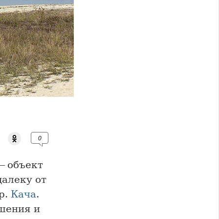
0
 объект
далеку от
р.
Кача
.
ошения и