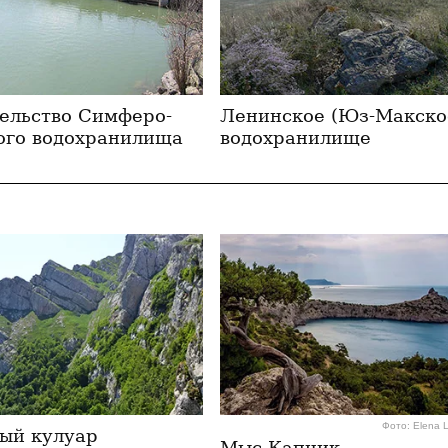
ельство Сим­фе­ро­
Ленинское (Юз-Макско
ко­го водохранилища
водохранилище
Фото: Elena 
ый кулуар
Мыс Капчик