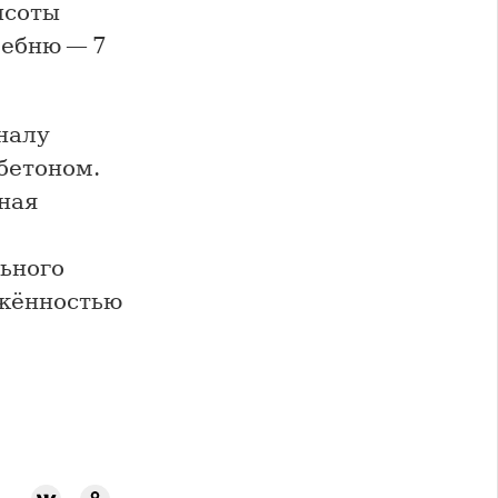
ысоты
ребню — 7
налу
бетоном.
кная
ьного
яжённостью