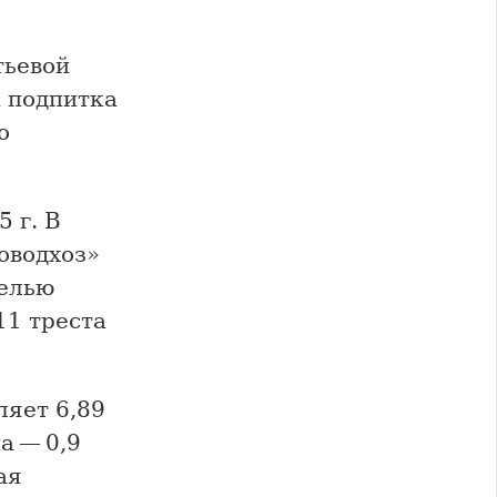
тьевой
а подпитка
о
 г. В
оводхоз»
целью
11 треста
ляет 6,89
а — 0,9
ая