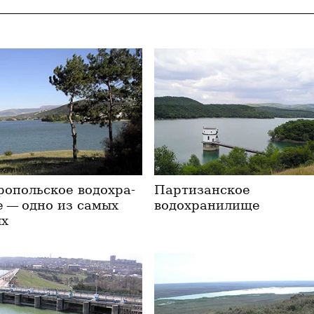
опольское во­дох­ра­
Партизанское
е — одно из самых
водохранилище
х