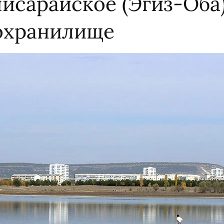
чисарайское (Эгиз-Оба
охранилище