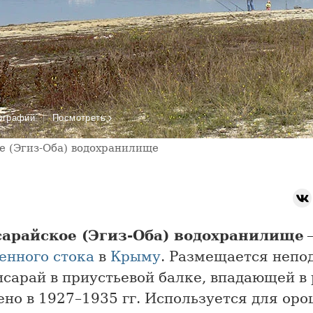
›
ографий
Посмотреть
е (Эгиз-Оба) водохранилище
арайское (Эгиз-Оба) водохранилище
—
енного стока
в
Крыму
. Размещается непо
исарай в приустьевой балке, впадающей в 
но в 1927–1935 гг. Используется для ор