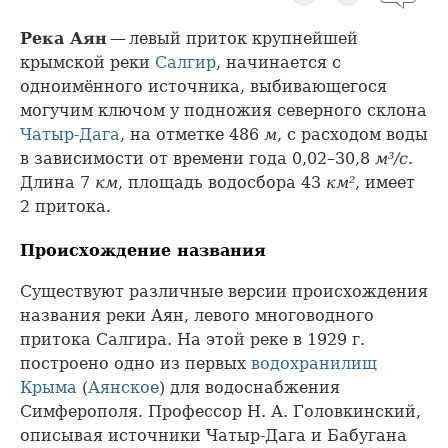
Река Аян
— левый приток крупнейшей
крымской реки
Салгир
, начинается с
одноимённого источника, выбивающегося
могучим ключом у подножия северного склона
Чатыр-Дага
, на отметке 486
м
, с расходом воды
в зависимости от времени года 0,02–30,8
м³/с
.
Длина 7
км
, площадь водосбора 43
км²
, имеет
2 притока.
Происхождение названия
Существуют различные версии происхождения
названия реки Аян, левого многоводного
притока Салгира. На этой реке в 1929 г.
построено одно из первых
водохранилищ
Крыма
(
Аянское
) для водоснабжения
Симферополя. Профессор Н. А. Головкинский,
описывая источники Чатыр-Дага и Бабугана