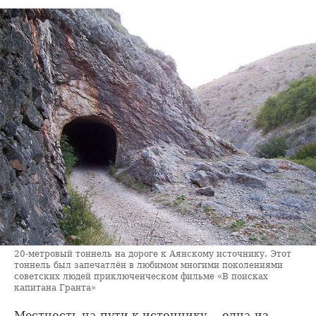
20-метровый тоннель на дороге к Аянскому источнику. Этот
тоннель был запечатлён в любимом многими поколениями
советских людей приключенческом фильме «В поисках
капитана Гранта»
Местность на пути к источнику — одна из