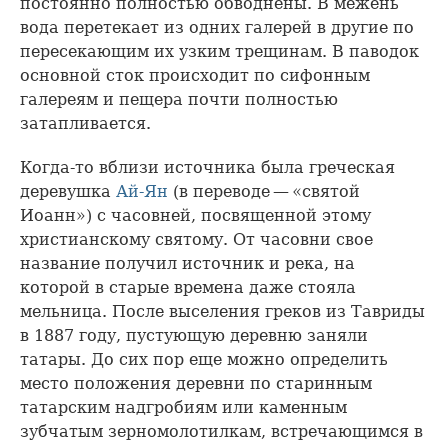
постоянно полностью обводнены. В межень
вода перетекает из одних галерей в другие по
пересекающим их узким трещинам. В паводок
основной сток происходит по сифонным
галереям и пещера почти полностью
затапливается.
Когда-то вблизи источника была греческая
деревушка
Ай-Ян
(в переводе — «святой
Иоанн») с часовней, посвященной этому
христианскому святому. От часовни свое
название получил источник и река, на
которой в старые времена даже стояла
мельница. После выселения греков из Тавриды
в 1887 году, пустующую деревню заняли
татары. До сих пор еще можно определить
место положения деревни по старинным
татарским надгробиям или каменным
зубчатым зерномолотилкам, встречающимся в