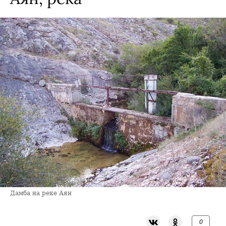
Дамба на реке Аян
0