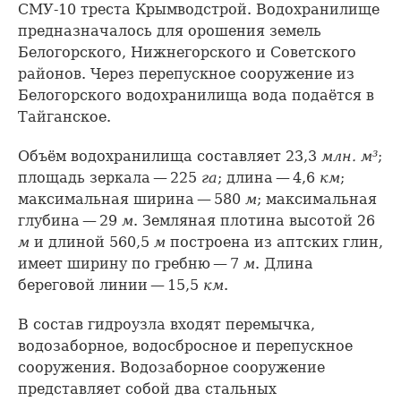
СМУ-10 треста Крымводстрой. Водохранилище
предназначалось для орошения земель
Белогорского, Нижнегорского и Советского
районов. Через перепускное сооружение из
Белогорского водохранилища вода подаётся в
Тайганское.
Объём водохранилища составляет 23,3
млн. м³
;
площадь зеркала — 225
га
; длина — 4,6
км
;
максимальная ширина — 580
м
; максимальная
глубина — 29
м
. Земляная плотина высотой 26
м
и длиной 560,5
м
построена из аптских глин,
имеет ширину по гребню — 7
м
. Длина
береговой линии — 15,5
км
.
В состав гидроузла входят перемычка,
водозаборное, водосбросное и перепускное
сооружения. Водозаборное сооружение
представляет собой два стальных