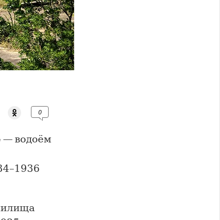
0
е
— водоём
34–1936
анилища