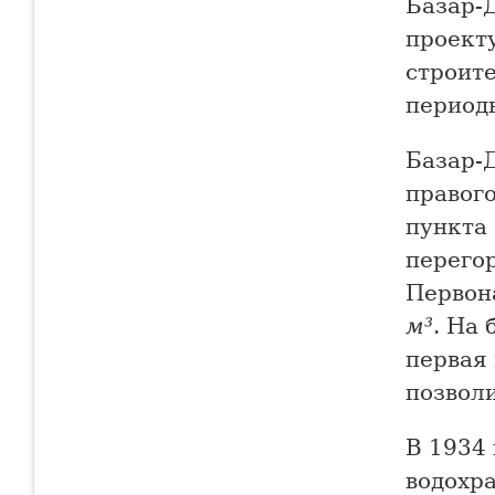
Базар-Д
проекту
строит
период
Базар-Д
правого
пункта
перегор
Первон
м³
. На
первая
позвол
В 1934 
водохр