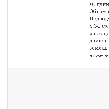
м
; дли
Объём 
Подвод
4,34
км
расход
длиной
земель 
ниже в