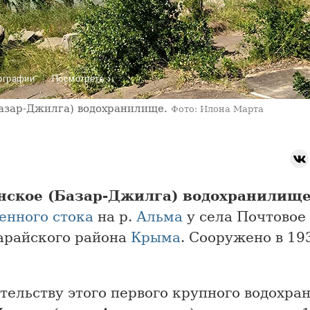
›
ографии
Посмотреть
азар-Джилга) водохранилище.
Фото: Илона Марта
нское (Базар-Джилга) водохранилищ
енного стока
на р.
Альма
у села Почтовое
арайского района
Крыма
. Сооружено в 19
тельству этого первого крупного водохр