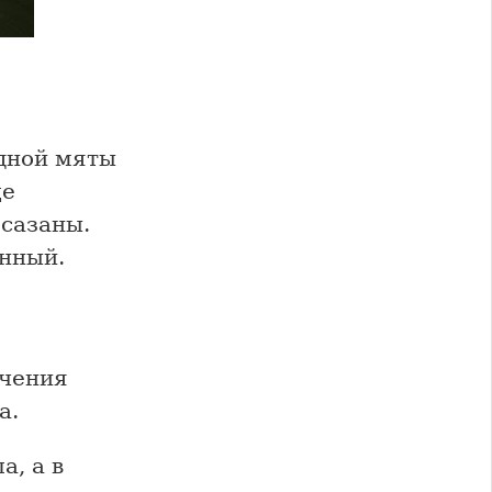
одной мяты
ще
 сазаны.
енный.
ичения
а.
а, а в