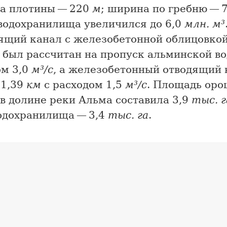
на плотины — 220
м
; ширина по гребню — 
водохранилища увеличился до 6,0
млн. м³
ящий канал с железобетонной облицовко
был рассчитан на пропуск альминской в
ом 3,0
м³/с
, а железобетонный отводящий 
 1,39
км
с расходом 1,5
м³/с
. Площадь ор
в долине реки Альма составила 3,9
тыс. г
одохранилища — 3,4
тыс. га
.