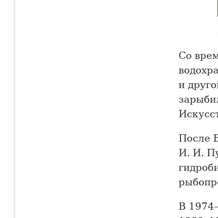
Со врем
водохр
и друго
зарыбил
Искусст
После 
И. И. П
гидроб
рыбопр
В 1974–