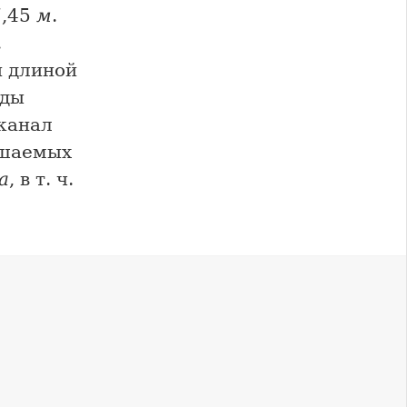
7,45
м
.
.
й длиной
оды
канал
ошаемых
а
, в т. ч.