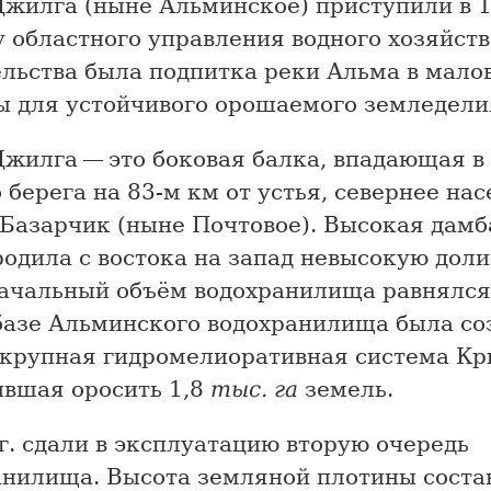
жилга (ныне Альминское) приступили в 1
 областного управления водного хозяйст
ельства была подпитка реки Альма в мало
ы для устойчивого орошаемого земледели
жилга — это боковая балка, впадающая в
 берега на 83-м км от устья, севернее на
 Базарчик (ныне Почтовое). Высокая дамб
одила с востока на запад невысокую доли
ачальный объём водохранилища равнялся
 базе Альминского водохранилища была со
 крупная гидромелиоративная система Кр
ившая оросить 1,8
тыс. га
земель.
г. сдали в эксплуатацию вторую очередь
анилища. Высота земляной плотины соста