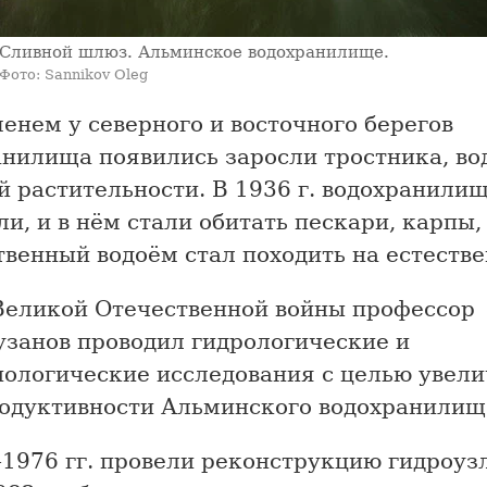
Сливной шлюз. Альминское водохранилище.
Фото: Sannikov Oleg
енем у северного и восточного берегов
анилища появились заросли тростника, в
й растительности. В 1936 г. водохранили
и, и в нём стали обитать пескари, карпы,
венный водоём стал походить на естеств
Великой Отечественной войны профессор
узанов проводил гидрологические и
иологические исследования с целью увел
одуктивности Альминского водохранилищ
1976 гг. провели реконструкцию гидроузл