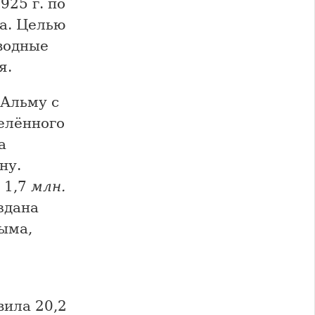
925 г. по
ва. Целью
водные
я.
 Альму с
селённого
а
ну.
 1,7
млн.
здана
ыма,
вила 20,2