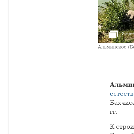
2 фот
Альминское (Б
Альми
естеств
Бахчис
гг.
К строи