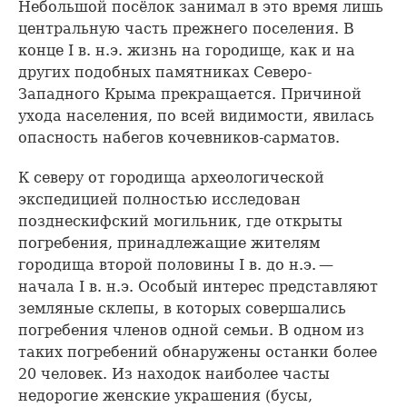
Небольшой посёлок занимал в это время лишь
центральную часть прежнего поселения. В
конце I в. н.э. жизнь на городище, как и на
других подобных памятниках Северо-
Западного Крыма прекращается. Причиной
ухода населения, по всей видимости, явилась
опасность набегов кочевников-сарматов.
К северу от городища археологической
экспедицией полностью исследован
позднескифский могильник, где открыты
погребения, принадлежащие жителям
городища второй половины I в. до н.э. —
начала I в. н.э. Особый интерес представляют
земляные склепы, в которых совершались
погребения членов одной семьи. В одном из
таких погребений обнаружены останки более
20 человек. Из находок наиболее часты
недорогие женские украшения (бусы,