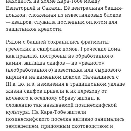
находится на холме Кара-Тобе между
Евпаторией и Саками. Её центральная башня-
донжон, сложенная из известняковых блоков
— квадров, служила последним оплотом для
защитников крепости.
Рядом с башней сохранились фрагменты
греческих и скифских домов. Греческие дома,
как правило, построены из обработанного
камня, жилища скифов — из «рваного»
(необработанного) известняка или сырцового
кирпича на каменном цоколе. Начавшиеся с
III в. до. н.э. изменения в традиционном укладе
жизни скифов привели к их переходу от
кочевого к оседлому образу жизни, к
сложению так называемой позднескифской
культуры. На Кара-Тобе жители
позднескифского поселка активно занимались
земледелием, придомным скотоводством и