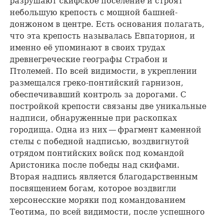
разрушают скифское поселение и строят
небольшую крепость с мощной башней-
донжоном в центре. Есть основания полагать,
что эта крепость называлась Евпаторион, и
именно её упоминают в своих трудах
древнегреческие географы Страбон и
Птолемей. По всей видимости, в укреплении
размещался греко-понтийский гарнизон,
обеспечивавший контроль за дорогами. С
постройкой крепости связаны две уникальные
надписи, обнаруженные при раскопках
городища. Одна из них — фрагмент каменной
стелы с победной надписью, воздвигнутой
отрядом понтийских войск под командой
Аристоника после победы над скифами.
Вторая надпись является благодарственным
посвящением богам, которое воздвигли
херсонесские моряки под командованием
Теотима, по всей видимости, после успешного