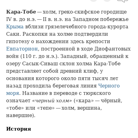
Кара-Тобе
— холм, греко-скифское городище
IV в. до н.э. — II в. н.э. на Западном побережье
Крыма
вблизи грязелечебного города-курорта
Саки. Раскопки на холме подтвердили
гипотезу о нахождении здесь крепости
Евпаторион
, построенной в ходе Диофантовых
войн (110 г. до н.э.). Западный, обращенный к
озеру Сасык-Сиваш склон холма Кара-Тобе
представляет собой древний клиф, у
основания которого около пяти тысяч лет
назад проходила береговая линия
Черного
моря
. Название в переводе с тюркского
означает
«черный холм»
(«кара» — чёрный,
«тобе» или «тепе» — холм, вершина,
навершие).
История