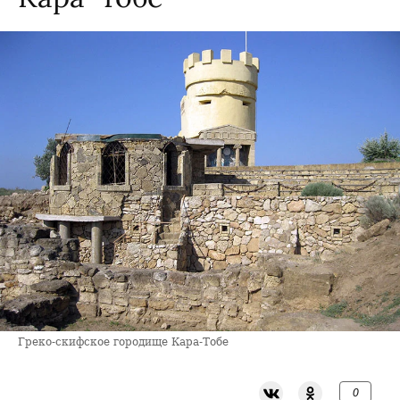
Греко-скифское городище Кара-Тобе
0