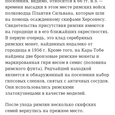
поселения, видимо, относится к 66 гг. н.э. —
времени высадки в этом месте римских войск
полководца Плавтия Сильвана, которые шли
на помощь осажденному скифами Херсонесу.
Свидетельства присутствия римлян имеются
на городище и в его ближайших окрестностях.
В первую очередь, это клад серебряных
римских монет, найденных недалеко от
городища в 1956 г. Кроме того, на Кара-Тобе
найдены две бронзовые римские монеты и
маркированная гиря весом в семис (половина
римского фунта). Редчайшей находкой
является и обнаруженный на поселении набор
гипсовых слепков, снятых с античных сосудов.
Они использовались римскими
златокузнецами в качестве моделей.
После ухода римлян несколько скифских
семей вернулись на прежнее место.