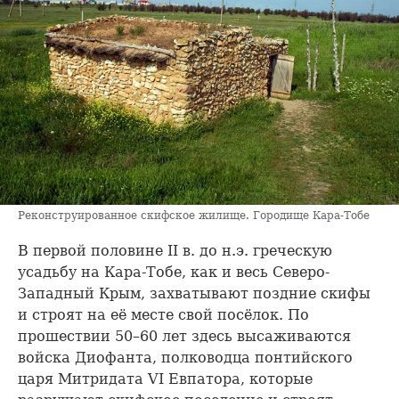
Реконструированное скифское жилище. Городище Кара-Тобе
В первой половине II в. до н.э. греческую
усадьбу на Кара-Тобе, как и весь Северо-
Западный Крым, захватывают поздние скифы
и строят на её месте свой посёлок. По
прошествии 50–60 лет здесь высаживаются
войска Диофанта, полководца понтийского
царя Митридата VI Евпатора, которые