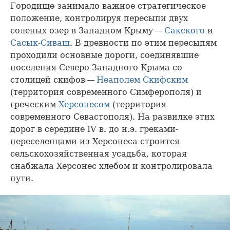
Городище занимало важное стратегическое
положение, контролируя пересыпи двух
соленых озер в Западном Крыму —
Сакского
и
Сасык-Сиваш
. В древности по этим пересыпям
проходили основные дороги, соединявшие
поселения Северо-Западного Крыма со
столицей скифов —
Неаполем Скифским
(территория современного Симферополя) и
греческим
Херсонесом
(территория
современного Севастополя). На развилке этих
дорог в середине IV в. до н.э. греками-
переселенцами из Херсонеса строится
сельскохозяйственная усадьба, которая
снабжала Херсонес хлебом и контролировала
пути.