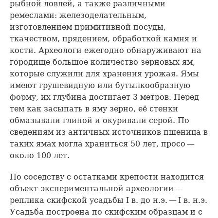
рыбной ловлей, а также различными
ремеслами: железоделательным,
изготовлением примитивной посуды,
ткачеством, прядением, обработкой камня и
кости. Археологи ежегодно обнаруживают на
городище большое количество зерновых ям,
которые служили для хранения урожая. Ямы
имеют грушевидную или бутылкообразную
форму, их глубина достигает 3 метров. Перед
тем как засыпать в яму зерно, её стенки
обмазывали глиной и окуривали серой. По
сведениям из античных источников пшеница в
таких ямах могла храниться 50 лет, просо —
около 100 лет.
По соседству с остатками крепости находится
объект экспериментальной археологии —
реплика скифской усадьбы I в. до н.э. — I в. н.э.
Усадьба построена по скифским образцам и с