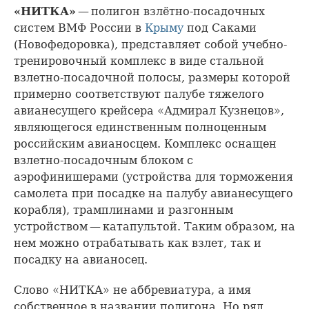
«НИТКА»
— полигон взлётно-посадочных
систем ВМФ России в
Крыму
под Саками
(Новофедоровка), представляет собой учебно-
тренировочный комплекс в виде стальной
взлетно-посадочной полосы, размеры которой
примерно соответствуют палубе тяжелого
авианесущего крейсера «Адмирал Кузнецов»,
являющегося единственным полноценным
российским авианосцем. Комплекс оснащен
взлетно-посадочным блоком с
аэрофинишерами (устройства для торможения
самолета при посадке на палубу авианесущего
корабля), трамплинами и разгонным
устройством — катапультой. Таким образом, на
нем можно отрабатывать как взлет, так и
посадку на авианосец.
Слово «НИТКА» не аббревиатура, а имя
собственное в названии полигона. Но ряд