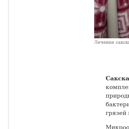
Лечение сакск
Сакска
компле
природ
бактер
грязей
Микроо