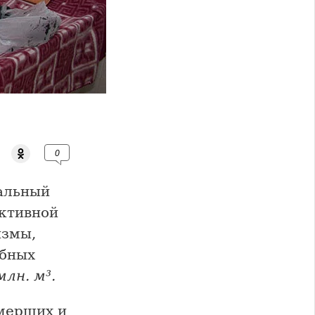
0
альный
ктивной
измы,
ебных
млн. м³.
мерших и