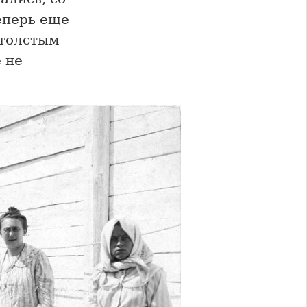
еперь еще
 толстым
 не