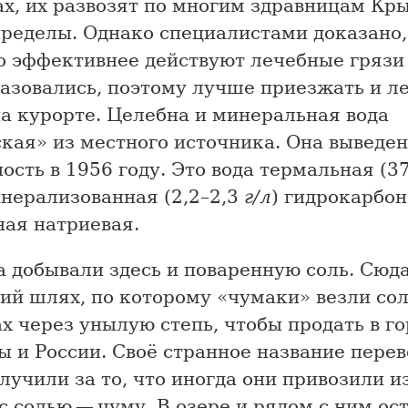
ах, их развозят по многим здравницам Кр
пределы. Однако специалистами доказано,
о эффективнее действуют лечебные грязи 
разовались, поэтому лучше приезжать и л
на курорте. Целебна и минеральная вода
кая» из местного источника. Она выведен
ость в 1956 году. Это вода термальная (3
нерализованная (2,2–2,3
г/л
) гидрокарбон
ная натриевая.
 добывали здесь и поваренную соль. Сюд
ий шлях, по которому «чумаки» везли сол
х через унылую степь, чтобы продать в г
ы и России. Своё странное название пере
лучили за то, что иногда они привозили 
с солью — чуму. В озере и рядом с ним ост