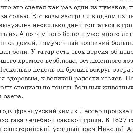
 что это сделал как раз один из чумаков,
за солью. Его возы застряли в одном из л
вынужден несколько дней топтаться в гря
ь их. А ноги у него болели уже много лет
шись домой, измученный возничий больш
вал боли. У татар есть своя версия об ис
щего хромого верблюда, оставленного хо
Несколько недель он бродил вокруг озера
я здоровым, к великой радости хозяев. По
тали специально гонять больных животных
 озера.
 году французский химик Дессер произве
состава лечебной сакской грязи. В 1827 г
л евпаторийский уездный врач Николай А