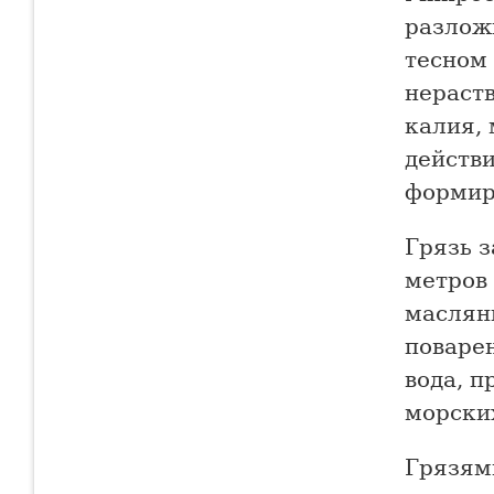
разлож
тесном
нераст
калия, 
действи
формир
Грязь з
метров
масляни
поваре
вода, 
морски
Грязями