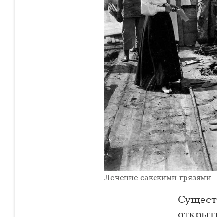
Лечение сакскими грязями
Существ
открыты