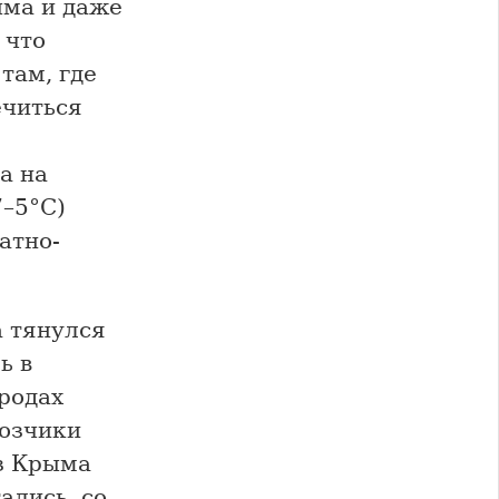
ыма и даже
 что
там, где
ечиться
а на
7–5°C)
атно-
а тянулся
ь в
ородах
возчики
из Крыма
ались, со