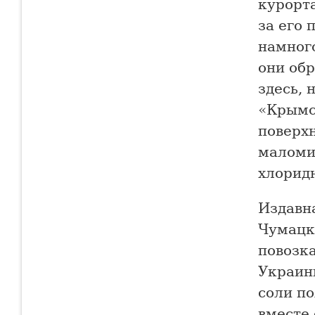
курорт
за его 
намног
они об
здесь, 
«Крымс
поверхн
маломи
хлорид
Издавна
Чумацк
повозка
Украин
соли по
вместе 