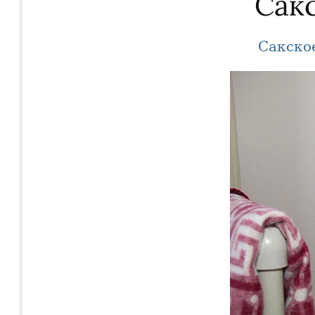
Сак
Сакско