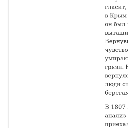
гласит,
в Крым 
он был 
вытащит
Вернув
чувство
умираю
грязи. 
вернулс
люди с
берегам
В 1807
анализ 
приеха