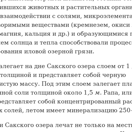
ившихся животных и растительных органи
 взаимодействии с солями, микроэлемент
воримыми веществами (кремнезем, окиси 
магния, кальция и др.) и образующимися 
ем солнца и тепла способствовали процес
ования иловой озерной грязи.
алегает на дне Сакского озера слоем от 1 
 толщиной и представляет собой черную
стую массу. Под этим слоем залегает пл
нной соли толщиной около 1,5
м
. Рапа, ил
представляет собой концентрированный ра
х солей, летом имеет минерализацию 25
 Сакского озера лечат не только на мес