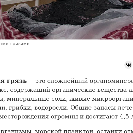
ими грязями
я грязь
— это сложнейший органоминер
кс, содержащий органические вещества а
ы, минеральные соли, живые микроорган
ии, грибки, водоросли. Общие запасы леч
 месторождения огромны и достигают 4,5
рганизмы, морской планктон, останки от