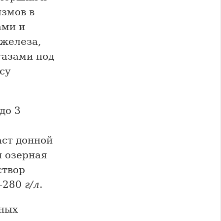
змов в
ами и
железа,
газами под
су
до 3
аст донной
и озерная
створ
0–280
г/л
.
тных