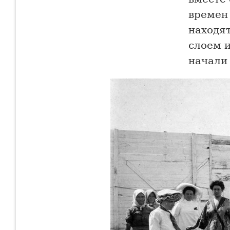
времен 
находя
слоем и
начали 