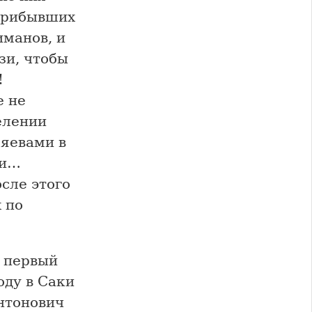
 прибывших
иманов, и
зи, чтобы
!
е не
целении
зяевами в
 и…
сле этого
 по
л первый
оду в Саки
нтонович