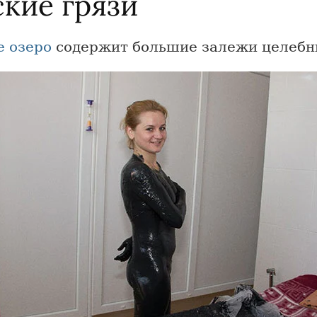
ские грязи
е озеро
содержит большие залежи целебны