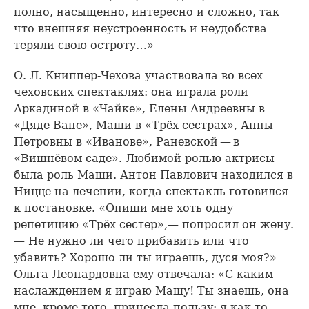
полно, насыщенно, интересно и сложно, так
что внешняя неустроенность и неудобства
теряли свою остроту…»
О. Л. Книппер-Чехова участвовала во всех
чеховских спектаклях: она играла роли
Аркадиной в «Чайке», Елены Андреевны в
«Дяде Ване», Маши в «Трёх сестрах», Анны
Петровны в «Иванове», Раневской — в
«Вишнёвом саде». Любимой ролью актрисы
была роль Маши. Антон Павлович находился в
Ницце на лечении, когда спектакль готовился
к постановке. «Опиши мне хоть одну
репетицию «Трёх сестер»,— попросил он жену.
— Не нужно ли чего прибавить или что
убавить? Хорошо ли ты играешь, дуся моя?»
Ольга Леонардовна ему отвечала: «С каким
наслаждением я играю Машу! Ты знаешь, она
мне, кроме того, принесла пользу: я как-то