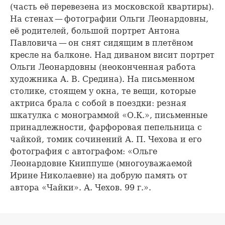
(часть её перевезена из московской квартиры).
На стенах — фотографии Ольги Леонардовны,
её родителей, большой портрет Антона
Павловича — он снят сидящим в плетёном
кресле на балконе. Над диваном висит портрет
Ольги Леонардовны (неоконченная работа
художника А. В. Средина). На письменном
столике, стоящем у окна, те вещи, которые
актриса брала с собой в поездки: резная
шкатулка с монограммой «О.К.», письменные
принадлежности, фарфоровая пепельница с
чайкой, томик сочинений А. П. Чехова и его
фотография с автографом: «Ольге
Леонардовне Книппуше (многоуважаемой
Ирине Николаевне) на добрую память от
автора «Чайки». А. Чехов. 99 г.».