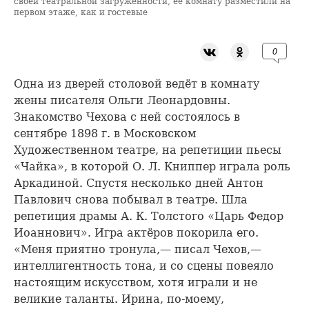
своей театральной загруженности, её комнату разместили на
первом этаже, как и гостевые
0
Одна из дверей столовой ведёт в комнату
жены писателя Ольги Леонардовны.
Знакомство Чехова с ней состоялось в
сентябре 1898 г. в Московском
Художественном театре, на репетиции пьесы
«Чайка», в которой О. Л. Книппер играла роль
Аркадиной. Спустя несколько дней Антон
Павлович снова побывал в театре. Шла
репетиция драмы А. К. Толстого «Царь Федор
Иоаннович». Игра актёров покорила его.
«Меня приятно тронула,— писал Чехов,—
интеллигентность тона, и со сцены повеяло
настоящим искусством, хотя играли и не
великие таланты. Ирина, по-моему,