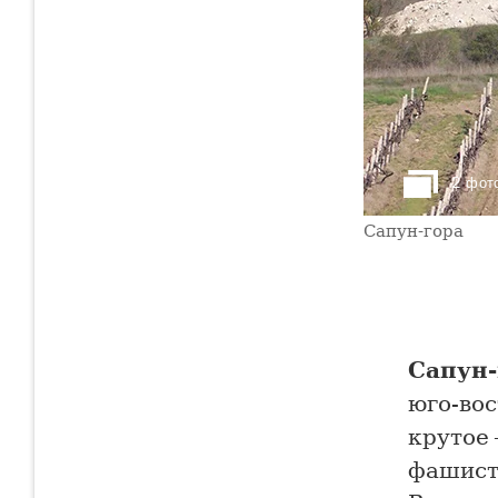
2 фот
Сапун-гора
Сапун-
юго-вос
крутое
фашист