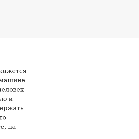
 кажется
а машине
человек
ью и
держать
то
е, на