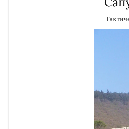
Сап
Тактич