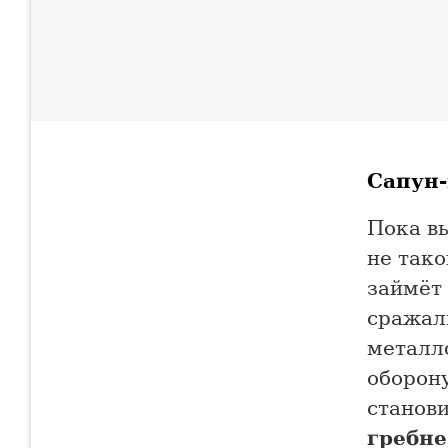
Сапун-
Пока в
не тако
займёт
сражал
металл
оборону
станови
гребне