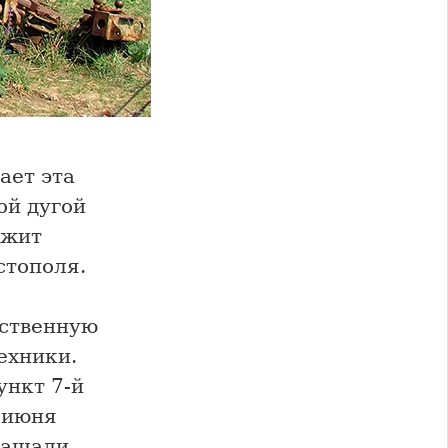
ает эта
ой дугой
ужит
стополя.
нственную
ехники.
ункт 7-й
 июня
ращали