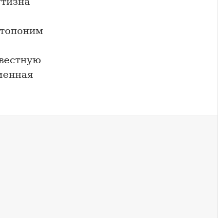
утизна
 топоним
звестную
менная