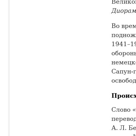
Велико
Диора
Во врем
поднож
1941–19
обороны
немецк
Сапун-г
освобод
Проис
Слово
перево
А. Л. Б