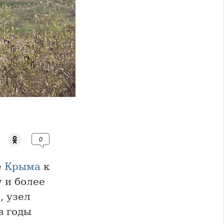
0
е
Крыма
к
 и более
), узел
в годы