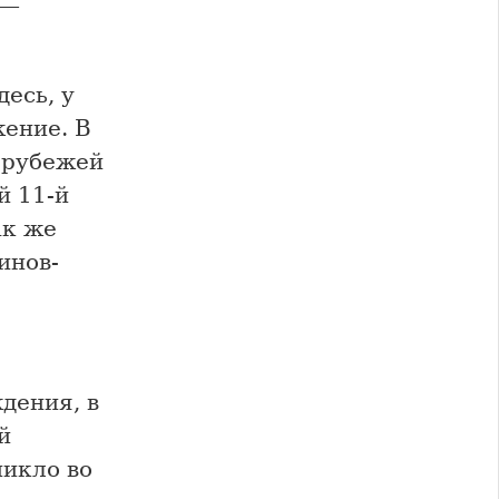
 —
есь, у
ение. В
з рубежей
й 11-й
ак же
инов-
дения, в
й
никло во