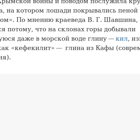
Крымской войны и поводом послужила кр
а, на котором лошади покрывались пеной
ом». По мнению краеведа В. Г. Шавшина,
я потому, что на склонах горы добывали
юся даже в морской воде глину —
кил
, и
как «кефекилит» — глина из Кафы (совре
ия).