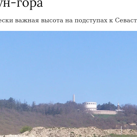
ун-гора
ески важная высота на подступах к Севас