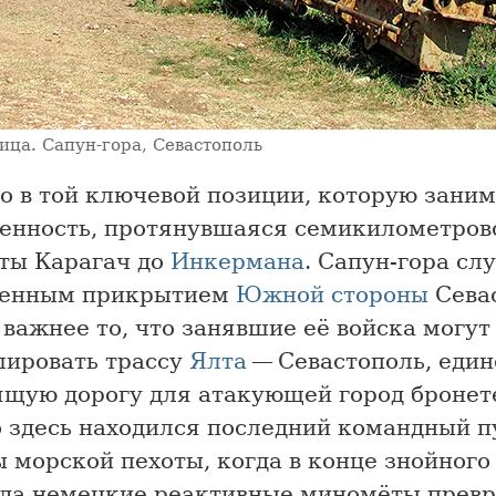
ица. Сапун-гора, Севастополь
о в той ключевой позиции, которую заним
енность, протянувшаяся семикилометров
оты Карагач до
Инкермана
. Сапун-гора сл
венным прикрытием
Южной стороны
Сева
важнее то, что занявшие её войска могут
лировать трассу
Ялта
— Севастополь, еди
ящую дорогу для атакующей город бронет
 здесь находился последний командный п
 морской пехоты, когда в конце знойного
ода немецкие реактивные миномёты прев