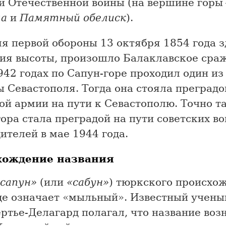
й Отечественной войны (на вершине горы
ма
и
Памятный обелиск
).
я первой обороны 13 октября 1854 года зд
ия высоты, произошло Балаклавское сраж
42 годах по Сапун-горе проходил один и
 Севастополя. Тогда она стояла преградо
ой армии на пути к Севастополю. Точно т
ора стала преградой на пути советских во
ителей в мае 1944 года.
хождение названия
«сапун»
(или
«сабун»
) тюркского происхож
де означает «мыльный». Известный учены
ертье-Делагард полагал, что название воз