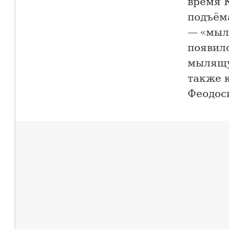
время 
подъём
— «мыл
появилс
мылящу
также 
Феодос