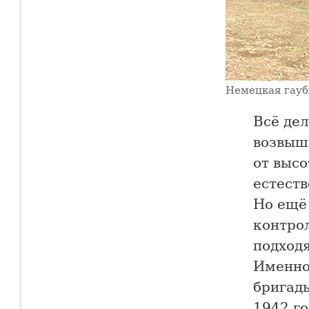
Немецкая гауб
Всё дел
возвыш
от выс
естест
Но ещё 
контро
подход
Именно
бригады
1942 г