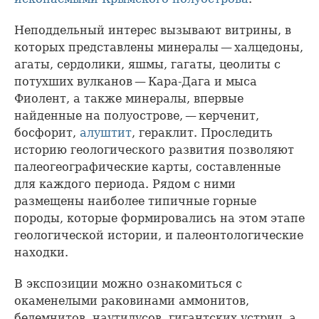
Неподдельный интерес вызывают витрины, в
которых представлены минералы — халцедоны,
агаты, сердолики, яшмы, гагаты, цеолиты с
потухших вулканов — Кара-Дага и мыса
Фиолент, а также минералы, впервые
найденные на полуострове, — керченит,
босфорит,
алуштит
, гераклит. Проследить
историю геологического развития позволяют
палеогеографические карты, составленные
для каждого периода. Рядом с ними
размещены наиболее типичные горные
породы, которые формировались на этом этапе
геологической истории, и палеонтологические
находки.
В экспозиции можно ознакомиться с
окаменелыми раковинами аммонитов,
белемнитов, наутилусов, гигантских устриц, а