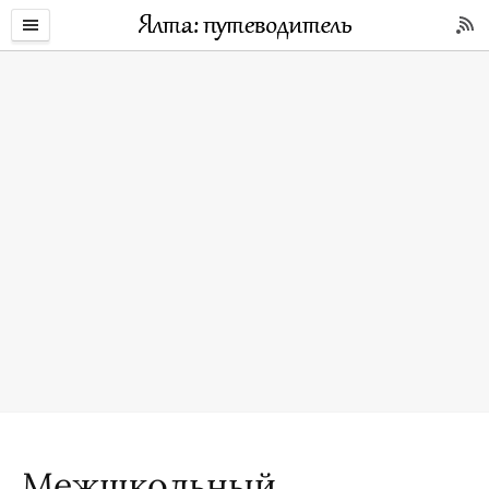
Межшкольный