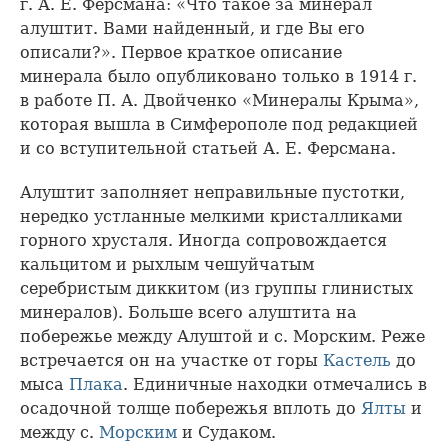
г. А. Е. Ферсмана: «Что такое за минерал
алуштит. Вами найденный, и где Вы его
описали?». Первое краткое описание
минерала было опубликовано только в 1914 г.
в работе П. А. Двойченко «Минералы Крыма»,
которая вышла в Симферополе под редакцией
и со вступительной статьей А. Е. Ферсмана.
Алуштит заполняет неправильные пустотки,
нередко устланные мелкими кристалликами
горного хрусталя. Иногда сопровождается
кальцитом и рыхлым чешуйчатым
серебристым диккитом (из группы глинистых
минералов). Больше всего алуштита на
побережье между Алуштой и с. Морским. Реже
встречается он на участке от горы
Кастель
до
мыса
Плака
. Единичные находки отмечались в
осадочной толще побережья вплоть до
Ялты
и
между с.
Морским
и Судаком.