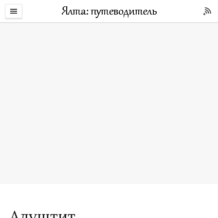
Алуштит