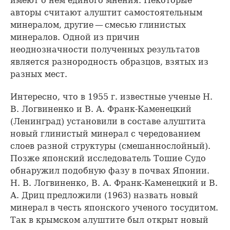
имеют о нем единого мнения. Некоторые
авторы считают алуштит самостоятельным
минералом, другие — смесью глинистых
минералов. Одной из причин
неоднозначности полученных результатов
является разнородность образцов, взятых из
разных мест.
Интересно, что в 1955 г. известные ученые Н.
В. Логвиненко и В. А. Франк-Каменецкий
(Ленинград) установили в составе алуштита
новый глинистый минерал с чередованием
слоев разной структуры (смешаннослойный).
Позже японский исследователь Тошие Судо
обнаружил подобную фазу в почвах Японии.
Н. В. Логвиненко, В. А. Франк-Каменецкий и В.
А. Дриц предложили (1963) назвать новый
минерал в честь японского ученого тосудитом.
Так в крымском алуштите был открыт новый