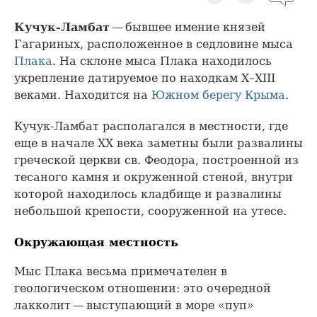
Кучук-Ламбат
— бывшее имение князей
Гагариных, расположенное в седловине мыса
Плака
. На склоне мыса Плака находилось
укрепление датируемое по находкам X–ХIII
веками. Находится на
Южном берегу Крыма
.
Кучук-Ламбат располагался в местности, где
еще в начале XX века заметны были развалины
греческой церкви св. Феодора, построенной из
тесаного камня и окруженной стеной, внутри
которой находилось кладбище и развалины
небольшой крепости, сооруженной на утесе.
Окружающая местность
Мыс Плака весьма примечателен в
геологическом отношении: это очередной
лакколит — выступающий в море «пуп»