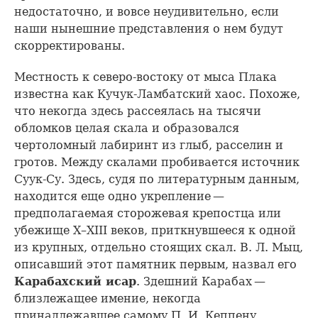
недостаточно, и вовсе неудивительно, если
наши нынешние представления о нем будут
скорректированы.
Местность к северо-востоку от мыса Плака
известна как Кучук-Ламбатский хаос. Похоже,
что некогда здесь рассеялась на тысячи
обломков целая скала и образовался
чертоломный лабиринт из глыб, расселин и
гротов. Между скалами пробивается источник
Суук-Су. Здесь, судя по литературным данным,
находится еще одно укрепление —
предполагаемая сторожевая крепостца или
убежище X–XIII веков, приткнувшееся к одной
из крупных, отдельно стоящих скал. В. Л. Мыц,
описавший этот памятник первым, назвал его
Карабахский исар
. Здешний Карабах —
близлежащее имение, некогда
принадлежавшее самому П. И. Кеппену,