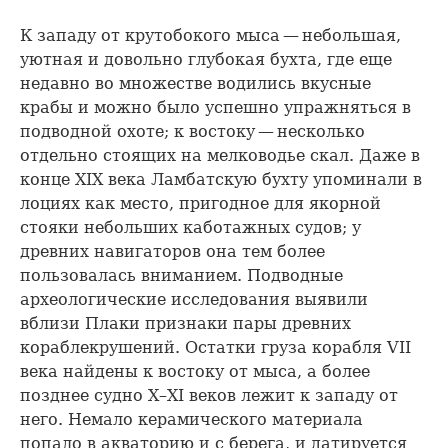
К западу от крутобокого мыса — небольшая,
уютная и довольно глубокая бухта, где еще
недавно во множестве водились вкусные
крабы и можно было успешно упражняться в
подводной охоте; к востоку — несколько
отдельно стоящих на мелководье скал. Даже в
конце XIX века Ламбатскую бухту упоминали в
лоциях как место, пригодное для якорной
стояки небольших каботажных судов; у
древних навигаторов она тем более
пользовалась вниманием. Подводные
археологические исследования выявили
вблизи Плаки признаки пары древних
кораблекрушений. Остатки груза корабля VII
века найдены к востоку от мыса, а более
позднее судно X–XI веков лежит к западу от
него. Немало керамического материала
попало в акваторию и с берега, и датируется