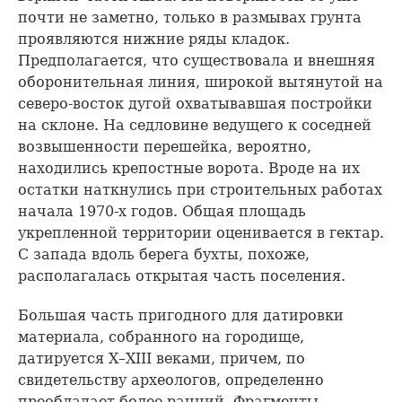
почти не заметно, только в размывах грунта
проявляются нижние ряды кладок.
Предполагается, что существовала и внешняя
оборонительная линия, широкой вытянутой на
северо-восток дугой охватывавшая постройки
на склоне. На седловине ведущего к соседней
возвышенности перешейка, вероятно,
находились крепостные ворота. Вроде на их
остатки наткнулись при строительных работах
начала 1970-х годов. Общая площадь
укрепленной территории оценивается в гектар.
С запада вдоль берега бухты, похоже,
располагалась открытая часть поселения.
Большая часть пригодного для датировки
материала, собранного на городище,
датируется X–ХIII веками, причем, по
свидетельству археологов, определенно
преобладает более ранний. Фрагменты