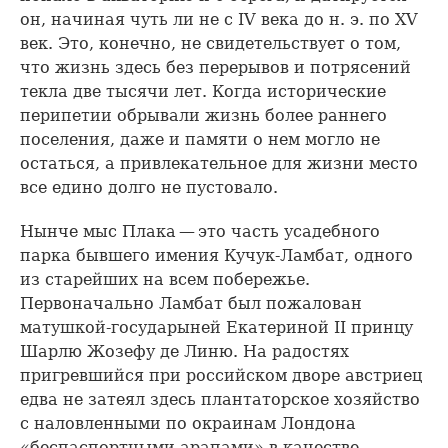
он, начиная чуть ли не с IV века до н. э. по XV
век. Это, конечно, не свидетельствует о том,
что жизнь здесь без перерывов и потрясений
текла две тысячи лет. Когда исторические
перипетии обрывали жизнь более раннего
поселения, даже и памяти о нем могло не
остаться, а привлекательное для жизни место
все едино долго не пустовало.
Нынче мыс Плака — это часть усадебного
парка бывшего имения Кучук-Ламбат, одного
из старейших на всем побережье.
Первоначально Ламбат был пожалован
матушкой-государыней Екатериной II принцу
Шарлю Жозефу де Линю. На радостях
пригревшийся при российском дворе австриец
едва не затеял здесь плантаторское хозяйство
с наловленными по окраинам Лондона
«беспаспортными арапами» в качестве