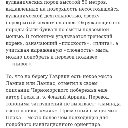
вулканических пород высотой 50 метров,
выдавленных на поверхность несостоявшейся
вулканической деятельностью, сверху
перекрытый чехлом сланцев. Окружающие его
породы были буквально смяты подземной
мощью. В топониме угадывается греческий
корень, означающий «плоскость», «плита», а
учитывая выраженную «слоеность» мыса,
можно подобрать и перевод поживее
— «пирог».
То, что на берегу Таврики есть некое место
Лампад или Лампас, отметил в своем
описании Черноморского побережья еще
автор I века н. э. Флавий Арриан. Перевод
топонима затруднений не вызывает: «лампада-
светильник», «маяк». Приметный с моря мыс
Плака — место более чем подходящее для
подобного навигационного ориентира.