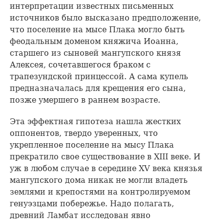
интерпретации известных письменных
источников было высказано предположение,
что поселение на мысе Плака могло быть
феодальным доменом княжича Иоанна,
старшего из сыновей мангупского князя
Алексея, сочетавшегося браком с
трапезундской принцессой. А сама купель
предназначалась для крещения его сына,
позже умершего в раннем возрасте.
Эта эффектная гипотеза нашла жестких
оппонентов, твердо уверенных, что
укрепленное поселение на мысу Плака
прекратило свое существование в XIII веке. И
уж в любом случае в середине XV века князья
мангупского дома никак не могли владеть
землями и крепостями на контролируемом
генуэзцами побережье. Надо полагать,
древний Ламбат исследован явно