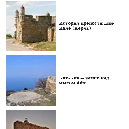
История крепости Ени-
Кале (Керчь)
Кок-Кия — замок над
мысом Айя