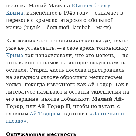
посёлка Малый Маяк на
Южном берегу
Крыма
, изменённое в 1945 году — означает в
переводе с крымскотатарского «большой
маяк» (büyük — большой, lambat — маяк).
Как возник этот топонимический казус, точно
уже не установить, — в свое время топонимику
Крыма
так изнасиловали, что это мелочь, — но
хоть какой-то намек на историческую память
остался. Старая часть поселка пристроилась
на западном склоне обросшего мелколесьем
холма, некогда известного как Ай-Тодор. Так в
литературе называют и остатки укрепления на
его вершине, иногда добавляют:
Малый Ай-
Тодор
, или
Ай-Тодор II
, чтобы не путать с
главным
Ай-Тодором
, где стоит
«Ласточкино
гнездо»
.
Окружающая местность