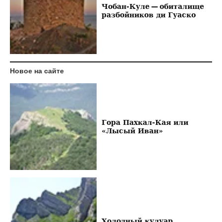
Чобан-Куле — обиталище
разбойников ди Гуаско
Новое на сайте
Гора Пахкал-Кая или
«Лысый Иван»
Холодный кулуар