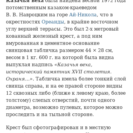
Казачья веха
была найдена весной 1972 года
потомственным казаком-краеведом
В. В. Навроцким на горе
Ай-Никола
, что в
окрестностях
Ореанды
, в крайне восточном
углу верхней террасы. Это был 2-х метровый
кованный железный крест, а под ним
вмурованная в цементное основание
свинцовая табличка размером 44 × 28 см,
весом в 1 кг. 600 г. на которой была видна
выпуклая надпись
«Казачья веха,
исторический памятник XVII столетия.
Охраня…»
. Табличка имела более тонкий слой
свинца справа, и на ее правой стороне видны
12 сквозных либо (ближе к левому краю, более
толстому) слепых отверстий, почти одного
диаметра, возможно пулевых, которое можно
проследить и на тыльной стороне.
Крест был сфотографирован и в местную