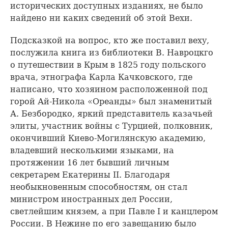
исторических доступных изданиях, не было
найдено ни каких сведений об этой Вехи.
Подсказкой на вопрос, кто же поставил веху,
послужила книга из библиотеки В. Навроцкго
о путешествии в Крым в 1825 году польского
врача, этнографа Карла Качковского, где
написано, что хозяином расположенной под
горой Ай-Никола «Ореанды» был знаменитый
А. Безбородко, яркий представитель казачьей
элиты, участник войны с Турцией, полковник,
окончивший Киево-Могилянскую академию,
владевший несколькими языками, на
протяжении 16 лет бывший личным
секретарем Екатерины II. Благодаря
необыкновенным способностям, он стал
министром иностранных дел России,
светлейшим князем, а при Павле I и канцлером
России. В Нежине по его завещанию было