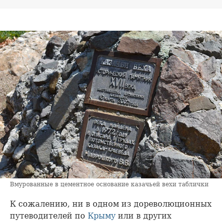
Вмурованные в цементное основание казачьей вехи таблички
К сожалению, ни в одном из дореволюционных
путеводителей по
Крыму
или в других