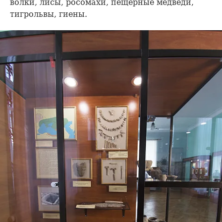
волки, лисы, росомахи, пещерные медведи,
тигрольвы, гиены.