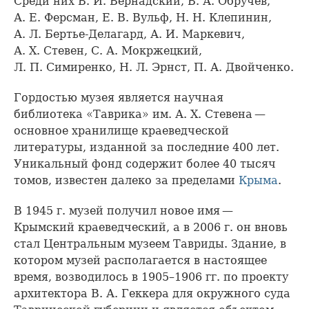
Среди них В. И. Вернадский, В. А. Обручев,
А. Е. Ферсман, Е. В. Вульф, Н. Н. Клепинин,
А. Л. Бертье-Делагард, А. И. Маркевич,
А. Х. Стевен, С. А. Мокржецкий,
Л. П. Симиренко, Н. Л. Эрнст, П. А. Двойченко.
Гордостью музея является научная
библиотека «Таврика» им. А. Х. Стевена —
основное хранилище краеведческой
литературы, изданной за последние 400 лет.
Уникальный фонд содержит более 40 тысяч
томов, известен далеко за пределами
Крыма
.
В 1945 г. музей получил новое имя —
Крымский краеведческий, а в 2006 г. он вновь
стал Центральным музеем Тавриды. Здание, в
котором музей располагается в настоящее
время, возводилось в 1905–1906 гг. по проекту
архитектора В. А. Геккера для окружного суда