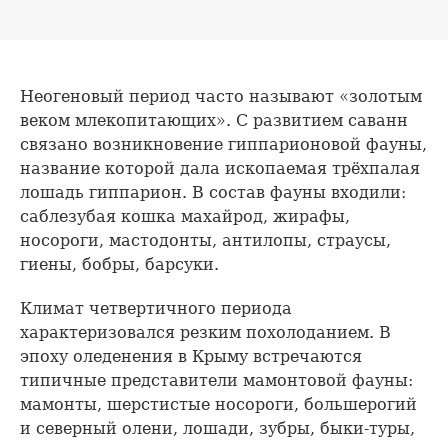
Неогеновый период часто называют «золотым
веком млекопитающих». С развитием саванн
связано возникновение гиппарионовой фауны,
название которой дала ископаемая трёхпалая
лошадь гиппарион. В состав фауны входили:
саблезубая кошка махайрод, жирафы,
носороги, мастодонты, антилопы, страусы,
гиены, бобры, барсуки.
Климат четвертичного периода
характеризовался резким похолоданием. В
эпоху оледенения в Крыму встречаются
типичные представители мамонтовой фауны:
мамонты, шерстистые носороги, большерогий
и северный олени, лошади, зубры, быки-туры,