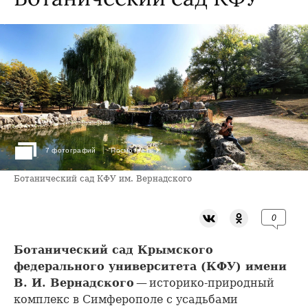
›
7 фотографий
Посмотреть
Ботанический сад КФУ им. Вернадского
0
Ботанический сад Крымского
федерального университета (КФУ) имени
В. И. Вернадского
— историко-природный
комплекс в Симферополе с усадьбами