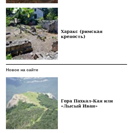
Харакс (римская
крепость)
Новое на сайте
Гора Пахкал-Кая или
«Лысый Иван»