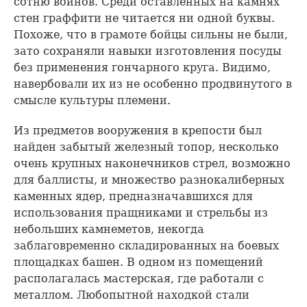
сотню воинов. Среди оставленных на камнях
стен граффити не читается ни одной буквы.
Похоже, что в грамоте бойцы сильны не были,
зато сохраняли навыки изготовления посуды
без применения гончарного круга. Видимо,
навербовали их из не особенно продвинутого в
смысле культуры племени.
Из предметов вооружения в крепости был
найден забытый железный топор, несколько
очень крупных наконечников стрел, возможно
для баллисты, и множество разнокалиберных
каменных ядер, предназначавшихся для
использования пращниками и стрельбы из
небольших камнеметов, некогда
заблаговременно складированных на боевых
площадках башен. В одном из помещений
располагалась мастерская, где работали с
металлом. Любопытной находкой стали