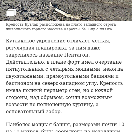
›
2 фотографии
Посмотреть
Крепость Кутлак расположена на плато западного отрога
живописного горного массива Караул-Оба. Вид с пляжа
Кутлакское укрепление отличает четкая,
регулярная планировка, за ним даже
закрепилось название Пентагон.
Действительно, в плане форт имел очертание
пятиугольника с четырьмя мощными, некогда
двухэтажными, прямоугольными башнями и
бастионом на северо-западном углу. Крепость
имела полный периметр стен, но с южной
стороны, над обрывом, сочли возможным
возвести не полноценную куртину, а
основательный забор.
Наиболее мощная башня, размерами почти 10
на 10 метров, была сооружена на исходящем