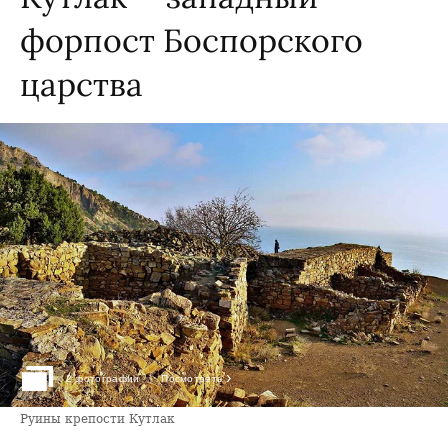
форпост Боспорского
царства
›
2 фотографии
Посмотреть
Руины крепости Кутлак