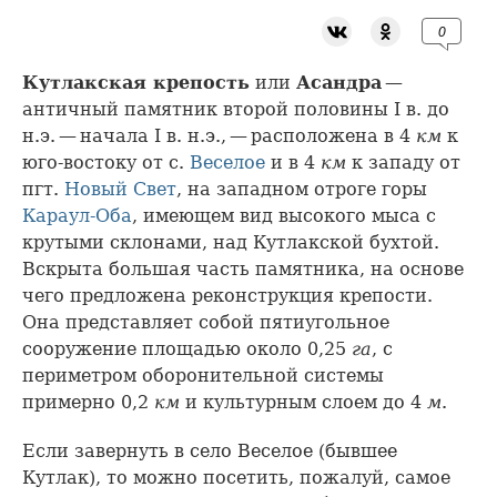
0
Кутлакская крепость
или
Асандра
—
античный памятник второй половины I в. до
н.э. — начала I в. н.э., — расположена в 4
км
к
юго-востоку от с.
Веселое
и в 4
км
к западу от
пгт.
Новый Свет
, на западном отроге горы
Караул-Оба
, имеющем вид высокого мыса с
крутыми склонами, над Кутлакской бухтой.
Вскрыта большая часть памятника, на основе
чего предложена реконструкция крепости.
Она представляет собой пятиугольное
сооружение площадью около 0,25
га
, с
периметром оборонительной системы
примерно 0,2
км
и культурным слоем до 4
м
.
Если завернуть в село Веселое (бывшее
Кутлак), то можно посетить, пожалуй, самое