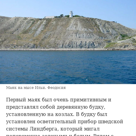
Маяк на мысе Ильи. Феодосия
Первый маяк был очень примитивным и
представлял собой деревянную будку,
установленную на козлах. В будку был
установлен осветительный прибор шведской
системы Линдберга, который мигал