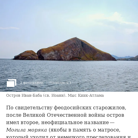
›
2 фотографии
Посмотреть
Остров Иван-Баба (св. Иоанн). Мыс Киик-Атлама
По свидетельству феодосийских старожилов,
после Великой Отечественной войны остров
имел второе, неофициальное название —
Могила моряка
(якобы в память о матросе,
который уходил от немецкого преследования и