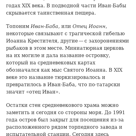
годах XIX века. В подводной части Иван-Бабы
скрывается таинственная пещера.
Топоним
Иван-Баба
, или
Отец Иоанн
,
некоторые связывают с трагической гибелью
Иоанна Крестителя, другие — с захоронениями
рыбаков в этом месте. Миниатюрная церковь
на их могиле и дала название островку,
который на средневековых картах
обозначался как мыс Святого Иоанна. В XIX
веке это название тюркизировалось и
превратилось в Иван-Баба, что по-татарски
значит «отец Иван».
Остатки стен средневекового храма можно
заметить и сегодня со стороны моря. До 1991
года остров был закрыт для посещения из-за
расположенного рядом торпедного завода и
испытательной станции. Сегодня здесь