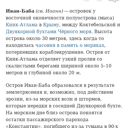
Иван-Баба
(св. Иоанн)
— островок у
восточной оконечности полуострова (мыса)
Киик-Атлама
в
Крыму
, между Коктебельской и
Двуякорной бухтами
Чёрного моря
. Высота
острова около 30 метров, здесь когда-то
находилась
часовня в память о моряках
,
потерпевших кораблекрушение. Остров от
Киик-Атлама отделяет узкий пролив со
скалистыми берегами шириной около 5–10
метров и глубиной около 20
м
.
Остров Иван-Баба образовался в результате
землетрясения и, возможно, под действием
эрозии, из-за морских волн и штормов,
которые нередки в соседней Двуякорной бухте.
На морском дне близ острова покоятся
остатки пассажирского парохода
«Константин», погибшего из-за тумана в 90-х