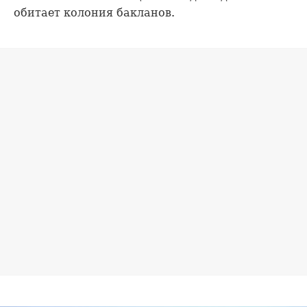
обитает колония бакланов.