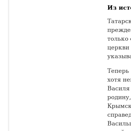
Из ист
Татарс
прежде 
только
церкви 
указыва
Теперь 
хотя н
Василя
родину,
Крымск
справед
Василь