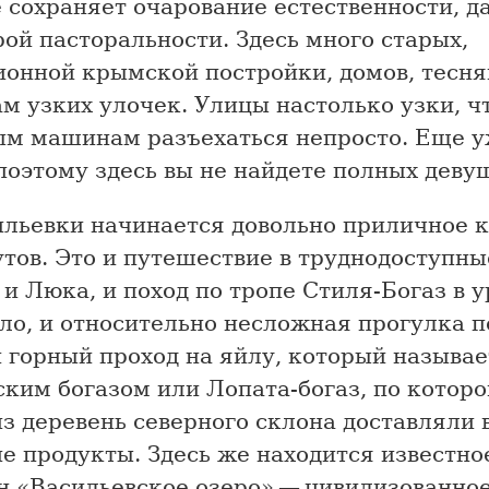
 сохраняет очарование естественности, д
ой пасторальности. Здесь много старых,
ионной крымской постройки, домов, тесн
м узких улочек. Улицы настолько узки, ч
ым машинам разъехаться непросто. Еще у
поэтому здесь вы не найдете полных деву
ильевки начинается довольно приличное 
тов. Это и путешествие в труднодоступн
и Люка, и поход по тропе Стиля-Богаз в 
ло, и относительно несложная прогулка 
и горный проход на яйлу, который называе
ким богазом или Лопата-богаз, по которо
з деревень северного склона доставляли 
е продукты. Здесь же находится известно
 «Васильевское озеро» — цивилизованное 