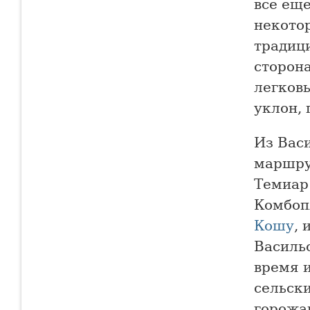
все еще
некотор
традиц
сторона
легков
уклон, 
Из Вас
маршру
Темиар 
Комбоп
Кошу
, 
Васильс
время и
сельски
горожан