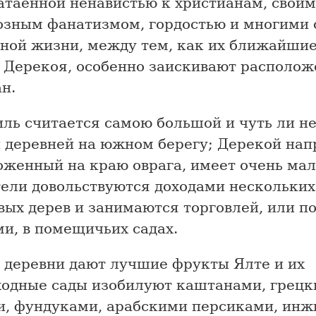
атаенной ненавистью к христианам, своим
озным фанатизмом, гордостью и многими
йной жизни, между тем, как их ближайшие
 Дерекоя, особенно заискивают располож
н.
иль считается самою большой и чуть ли н
 деревней на южном берегу; Дерекой нап
оженный на краю оврага, имеет очень мал
тели довольствуются доходами нескольких
вых дерев и занимаются торговлей, или 
и, в помещичьих садах.
и деревни дают лучшие фрукты Ялте и их
ходные сады изобилуют каштанами, грец
и, фундуками, арабскими персиками, инж