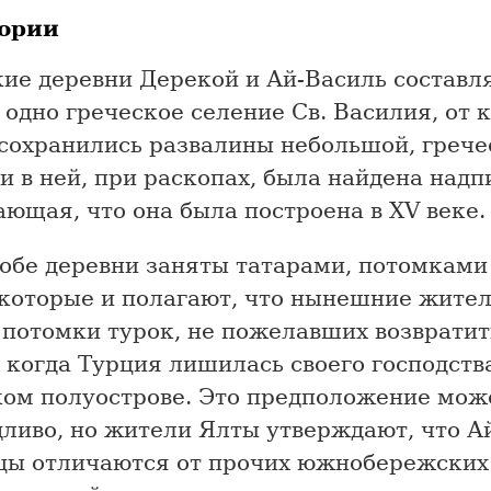
ории
кие деревни Дерекой и Ай-Василь составл
одно греческое селение Св. Василия, от 
 сохранились развалины небольшой, грече
и в ней, при раскопах, была найдена надп
ющая, что она была построена в XV веке.
обе деревни заняты татарами, потомками 
екоторые и полагают, что нынешние жител
 потомки турок, не пожелавших возвратит
 когда Турция лишилась своего господств
ом полуострове. Это предположение може
ливо, но жители Ялты утверждают, что А
цы отличаются от прочих южнобережских