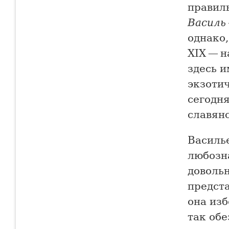
правил
Василь
однако,
XIX — н
здесь 
экзотич
сегодн
славянс
Василье
любозн
довольн
предст
она изб
так об