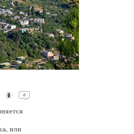
0
иняется
я
ка, или