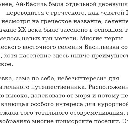
ьнее, Ай-Василь была отдельной деревуш
— переводится с греческого, как «святой 
 несмотря на греческое название, селение
ачале XX века было заселено в основном 
имелось целых три мечети. Многие черты
еского восточного селения Васильевка со
я, хотя население здесь нынче преимущес
кое.
вка, сама по себе, небезынтересна для
ательного путешественника. Расположен
о высоко, далековато от моря и потому н
авляющая особого интереса для курортно
ежала того тотального осовременивания,
езобразило многие приморские поселки. Э