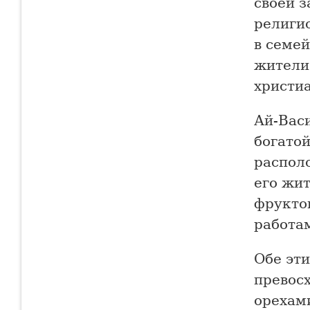
своей з
религи
в семе
жители
христиа
Ай-Вас
богатой
распол
его жи
фрукто
работам
Обе эт
превос
орехам