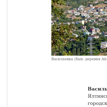
Васильевка (быв. деревня Ай
Васил
Ялтинск
городск