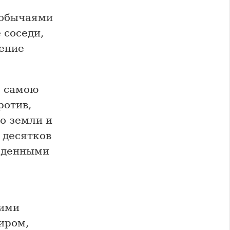
 обычаями
 соседи,
ение
е самою
ротив,
о земли и
 десятков
поденными
кими
иром,