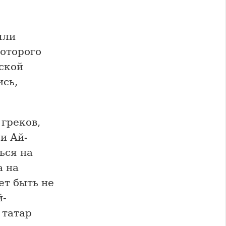
яли
которого
ской
ись,
греков,
и Ай-
ься на
а на
т быть не
й-
 татар