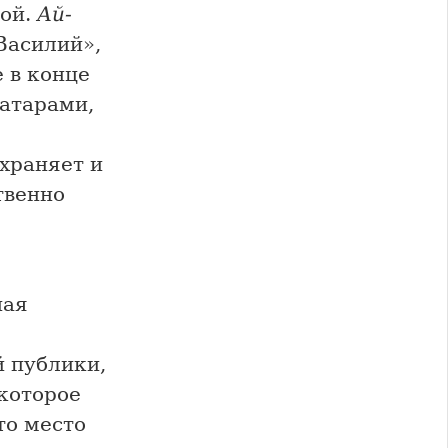
кой.
Ай-
Василий»,
 в конце
татарами,
храняет и
твенно
ная
е
й публики,
 которое
то место