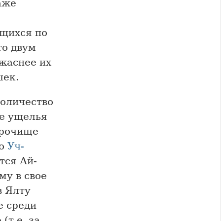
аже
ящихся по
то двум
жаснее их
шек.
количество
ые ущелья
урочище
по
Уч-
тся Ай-
му в свое
в Ялту
е среди
(т.е. за