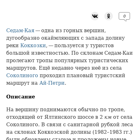
0
Седам-Кая
— одна из горных вершин,
дугообразно окаймляющих с запада долину
реки
Коккозки
, — пользуется у туристов
большой известностью. По склонам Седам-Каи
пролегают тропы популярных туристических
маршрутов. Ещё недавно через неё из села
Соколиного
проходил плановый туристский
маршрут на
Ай-Петри
.
Описание
На вершину поднимаются обычно по тропе,
отходящей от Ялтинского шоссе в 2
км
от села
Соколиного. В связи с санитарной рубкой леса
на склонах Коккозской долины (1982–1983 гг.)
были обновлены старые и проложены новые