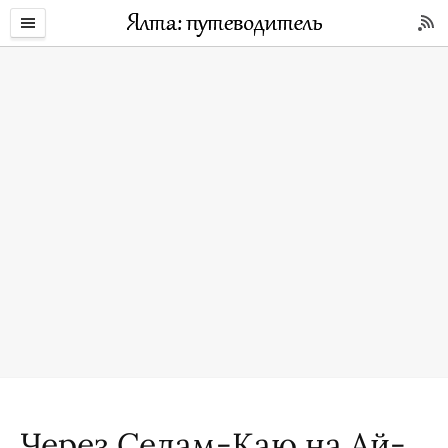
Через Седам-Каю на Ай-