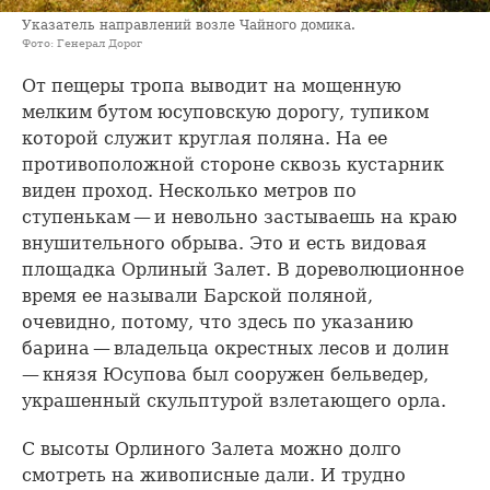
Указатель направлений возле Чайного домика.
Фото: Генерал Дорог
От пещеры тропа выводит на мощенную
мелким бутом юсуповскую дорогу, тупиком
которой служит круглая поляна. На ее
противоположной стороне сквозь кустарник
виден проход. Несколько метров по
ступенькам — и невольно застываешь на краю
внушительного обрыва. Это и есть видовая
площадка Орлиный Залет. В дореволюционное
время ее называли Барской поляной,
очевидно, потому, что здесь по указанию
барина — владельца окрестных лесов и долин
— князя Юсупова был сооружен бельведер,
украшенный скульптурой взлетающего орла.
С высоты Орлиного Залета можно долго
смотреть на живописные дали. И трудно