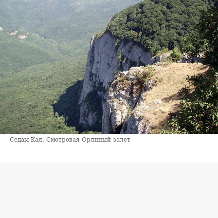
Седам-Кая. Смотровая Орлиный залет