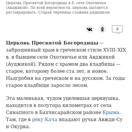
Церковь Пресвятой Богородицы в б. селе Охотничье
(Авджикой). По всей вероятности, церковь пытаются
реставрировать. Старая черепица сложена рядышком
0
Церковь Пресвятой Богородицы
—
заброшенный храм в греческом стиле XVIII–XIX
в. в бывшем селе Охотничье или Авджикой
(Ауджикой). Рядом с храмом два кладбища —
старое, которому более ста лет, и новое.
Надгробия на греческом и на русском. За годы
старое кладбище заросло лесом.
Эта маленькая, чудом уцелевшая церквушка,
находится в полутора километрах от села
Синапного в Бахчисарайском районе
Крыма
.
Там, где в
реку Кача
впадают ручьи Авжди-Су
и Окурка.