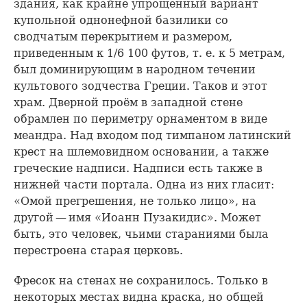
здания, как крайне упрощенный вариант
купольной однонефной базилики со
сводчатым перекрытием и размером,
приведенным к 1/6 100 футов, т. е. к 5 метрам,
был доминирующим в народном течении
культового зодчества Греции. Таков и этот
храм. Дверной проём в западной стене
обрамлен по периметру орнаментом в виде
меандра. Над входом под тимпаном латинский
крест на шлемовидном основании, а также
греческие надписи. Надписи есть также в
нижней части портала. Одна из них гласит:
«Омой прегрешения, не только лицо», на
другой — имя «Иоанн Пузакидис». Может
быть, это человек, чьими стараниями была
перестроена старая церковь.
Фресок на стенах не сохранилось. Только в
некоторых местах видна краска, но общей